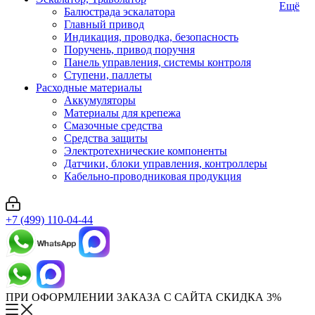
Ещё
Балюстрада эскалатора
Главный привод
Индикация, проводка, безопасность
Поручень, привод поручня
Панель управления, системы контроля
Ступени, паллеты
Расходные материалы
Аккумуляторы
Материалы для крепежа
Смазочные средства
Средства защиты
Электротехнические компоненты
Датчики, блоки управления, контроллеры
Кабельно-проводниковая продукция
+7 (499) 110-04-44
ПРИ ОФОРМЛЕНИИ ЗАКАЗА С САЙТА СКИДКА 3%