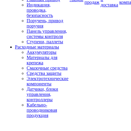
продаж
комп
Индикация,
доставка
проводка,
безопасность
Поручень, привод
поручня
Панель управления,
системы контроля
Ступени, паллеты
Расходные материалы
Аккумуляторы
Материалы для
крепежа
Смазочные средства
Средства защиты
Электротехнические
компоненты
Датчики, блоки
управления,
контроллеры
Кабельно-
проводниковая
продукция