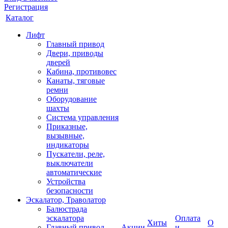
Регистрация
Каталог
Лифт
Главный привод
Двери, приводы
дверей
Кабина, противовес
Канаты, тяговые
ремни
Оборудование
шахты
Система управления
Приказные,
вызывные,
индикаторы
Пускатели, реле,
выключатели
автоматические
Устройства
безопасности
Эскалатор, Траволатор
Балюстрада
эскалатора
Оплата
Хиты
О
Главный привод
Акции
и