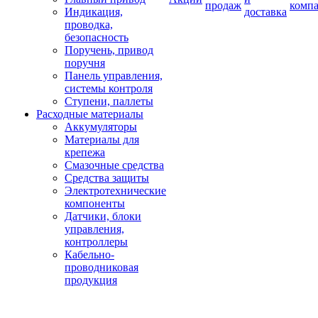
продаж
комп
Индикация,
доставка
проводка,
безопасность
Поручень, привод
поручня
Панель управления,
системы контроля
Ступени, паллеты
Расходные материалы
Аккумуляторы
Материалы для
крепежа
Смазочные средства
Средства защиты
Электротехнические
компоненты
Датчики, блоки
управления,
контроллеры
Кабельно-
проводниковая
продукция