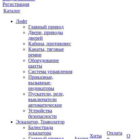
Регистрация
Каталог
Лифт
Главный привод
Двери, приводы
дверей
Кабина, противовес
Канаты, тяговые
ремни
Оборудование
шахты
Система управления
Приказные,
вызывные,
индикаторы
Пускатели, реле,
выключатели
автоматические
Устройства
безопасности
Эскалатор, Траволатор
Балюстрада
эскалатора
Оплата
Хиты
О
Главный привод
Акции
и