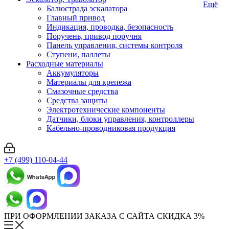
Ещё
Балюстрада эскалатора
Главный привод
Индикация, проводка, безопасность
Поручень, привод поручня
Панель управления, системы контроля
Ступени, паллеты
Расходные материалы
Аккумуляторы
Материалы для крепежа
Смазочные средства
Средства защиты
Электротехнические компоненты
Датчики, блоки управления, контроллеры
Кабельно-проводниковая продукция
+7 (499) 110-04-44
ПРИ ОФОРМЛЕНИИ ЗАКАЗА С САЙТА СКИДКА 3%