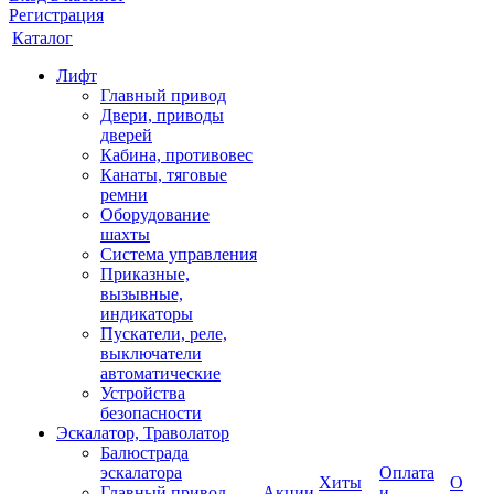
Регистрация
Каталог
Лифт
Главный привод
Двери, приводы
дверей
Кабина, противовес
Канаты, тяговые
ремни
Оборудование
шахты
Система управления
Приказные,
вызывные,
индикаторы
Пускатели, реле,
выключатели
автоматические
Устройства
безопасности
Эскалатор, Траволатор
Балюстрада
эскалатора
Оплата
Хиты
О
Главный привод
Акции
и