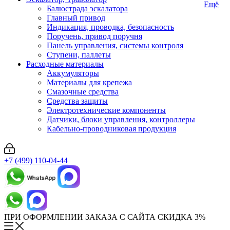
Ещё
Балюстрада эскалатора
Главный привод
Индикация, проводка, безопасность
Поручень, привод поручня
Панель управления, системы контроля
Ступени, паллеты
Расходные материалы
Аккумуляторы
Материалы для крепежа
Смазочные средства
Средства защиты
Электротехнические компоненты
Датчики, блоки управления, контроллеры
Кабельно-проводниковая продукция
+7 (499) 110-04-44
ПРИ ОФОРМЛЕНИИ ЗАКАЗА С САЙТА СКИДКА 3%