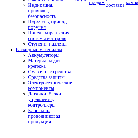
продаж
комп
Индикация,
доставка
проводка,
безопасность
Поручень, привод
поручня
Панель управления,
системы контроля
Ступени, паллеты
Расходные материалы
Аккумуляторы
Материалы для
крепежа
Смазочные средства
Средства защиты
Электротехнические
компоненты
Датчики, блоки
управления,
контроллеры
Кабельно-
проводниковая
продукция