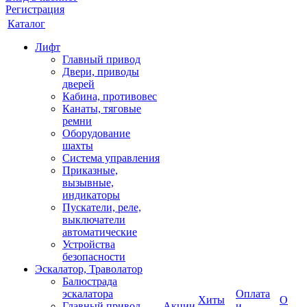
Регистрация
Каталог
Лифт
Главный привод
Двери, приводы
дверей
Кабина, противовес
Канаты, тяговые
ремни
Оборудование
шахты
Система управления
Приказные,
вызывные,
индикаторы
Пускатели, реле,
выключатели
автоматические
Устройства
безопасности
Эскалатор, Траволатор
Балюстрада
эскалатора
Оплата
Хиты
О
Главный привод
Акции
и