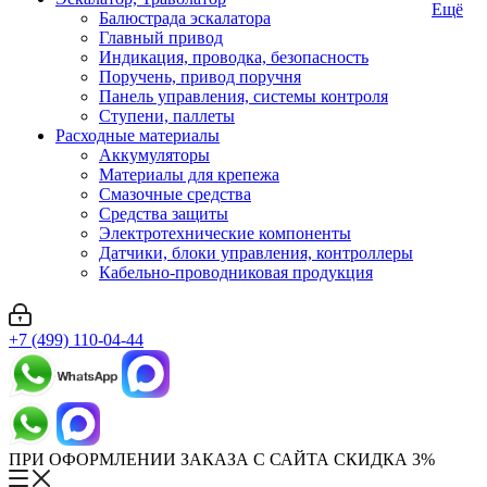
Ещё
Балюстрада эскалатора
Главный привод
Индикация, проводка, безопасность
Поручень, привод поручня
Панель управления, системы контроля
Ступени, паллеты
Расходные материалы
Аккумуляторы
Материалы для крепежа
Смазочные средства
Средства защиты
Электротехнические компоненты
Датчики, блоки управления, контроллеры
Кабельно-проводниковая продукция
+7 (499) 110-04-44
ПРИ ОФОРМЛЕНИИ ЗАКАЗА С САЙТА СКИДКА 3%