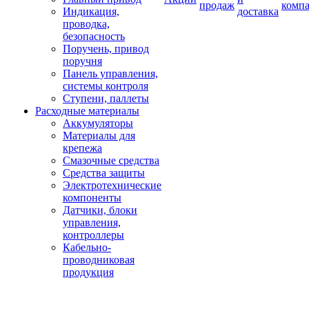
продаж
комп
Индикация,
доставка
проводка,
безопасность
Поручень, привод
поручня
Панель управления,
системы контроля
Ступени, паллеты
Расходные материалы
Аккумуляторы
Материалы для
крепежа
Смазочные средства
Средства защиты
Электротехнические
компоненты
Датчики, блоки
управления,
контроллеры
Кабельно-
проводниковая
продукция