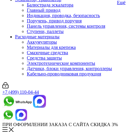
Ещё
Балюстрада эскалатора
Главный привод
Индикация, проводка, безопасность
Поручень, привод поручня
Панель управления, системы контроля
Ступени, паллеты
Расходные материалы
Аккумуляторы
Материалы для крепежа
Смазочные средства
Средства защиты
Электротехнические компоненты
Датчики, блоки управления, контроллеры
Кабельно-проводниковая продукция
+7 (499) 110-04-44
ПРИ ОФОРМЛЕНИИ ЗАКАЗА С САЙТА СКИДКА 3%