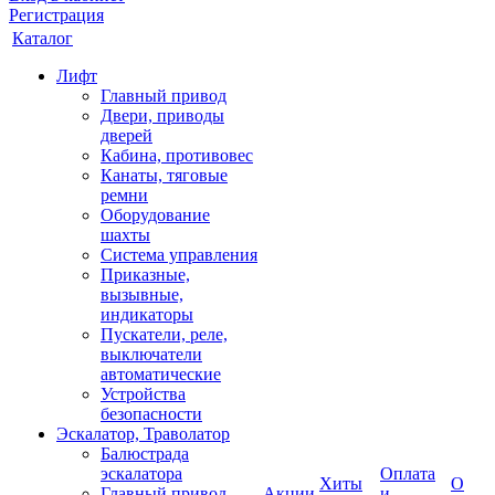
Регистрация
Каталог
Лифт
Главный привод
Двери, приводы
дверей
Кабина, противовес
Канаты, тяговые
ремни
Оборудование
шахты
Система управления
Приказные,
вызывные,
индикаторы
Пускатели, реле,
выключатели
автоматические
Устройства
безопасности
Эскалатор, Траволатор
Балюстрада
эскалатора
Оплата
Хиты
О
Главный привод
Акции
и