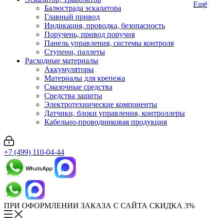
Ещё
Балюстрада эскалатора
Главный привод
Индикация, проводка, безопасность
Поручень, привод поручня
Панель управления, системы контроля
Ступени, паллеты
Расходные материалы
Аккумуляторы
Материалы для крепежа
Смазочные средства
Средства защиты
Электротехнические компоненты
Датчики, блоки управления, контроллеры
Кабельно-проводниковая продукция
+7 (499) 110-04-44
ПРИ ОФОРМЛЕНИИ ЗАКАЗА С САЙТА СКИДКА 3%