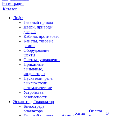
Регистрация
Каталог
Лифт
Главный привод
Двери, приводы
дверей
Кабина, противовес
Канаты, тяговые
ремни
Оборудование
шахты
Система управления
Приказные,
вызывные,
индикаторы
Пускатели, реле,
выключатели
автоматические
Устройства
безопасности
Эскалатор, Траволатор
Балюстрада
эскалатора
Оплата
Хиты
О
Главный привод
Акции
и