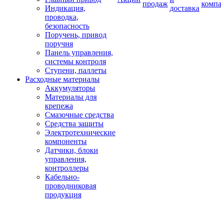
продаж
комп
Индикация,
доставка
проводка,
безопасность
Поручень, привод
поручня
Панель управления,
системы контроля
Ступени, паллеты
Расходные материалы
Аккумуляторы
Материалы для
крепежа
Смазочные средства
Средства защиты
Электротехнические
компоненты
Датчики, блоки
управления,
контроллеры
Кабельно-
проводниковая
продукция