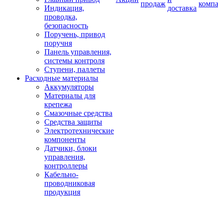
продаж
комп
Индикация,
доставка
проводка,
безопасность
Поручень, привод
поручня
Панель управления,
системы контроля
Ступени, паллеты
Расходные материалы
Аккумуляторы
Материалы для
крепежа
Смазочные средства
Средства защиты
Электротехнические
компоненты
Датчики, блоки
управления,
контроллеры
Кабельно-
проводниковая
продукция