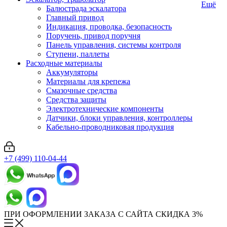
Ещё
Балюстрада эскалатора
Главный привод
Индикация, проводка, безопасность
Поручень, привод поручня
Панель управления, системы контроля
Ступени, паллеты
Расходные материалы
Аккумуляторы
Материалы для крепежа
Смазочные средства
Средства защиты
Электротехнические компоненты
Датчики, блоки управления, контроллеры
Кабельно-проводниковая продукция
+7 (499) 110-04-44
ПРИ ОФОРМЛЕНИИ ЗАКАЗА С САЙТА СКИДКА 3%