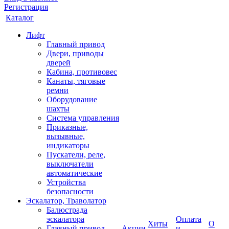
Регистрация
Каталог
Лифт
Главный привод
Двери, приводы
дверей
Кабина, противовес
Канаты, тяговые
ремни
Оборудование
шахты
Система управления
Приказные,
вызывные,
индикаторы
Пускатели, реле,
выключатели
автоматические
Устройства
безопасности
Эскалатор, Траволатор
Балюстрада
эскалатора
Оплата
Хиты
О
Главный привод
Акции
и