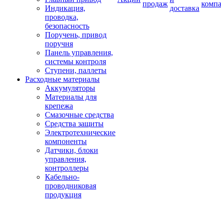
продаж
комп
Индикация,
доставка
проводка,
безопасность
Поручень, привод
поручня
Панель управления,
системы контроля
Ступени, паллеты
Расходные материалы
Аккумуляторы
Материалы для
крепежа
Смазочные средства
Средства защиты
Электротехнические
компоненты
Датчики, блоки
управления,
контроллеры
Кабельно-
проводниковая
продукция