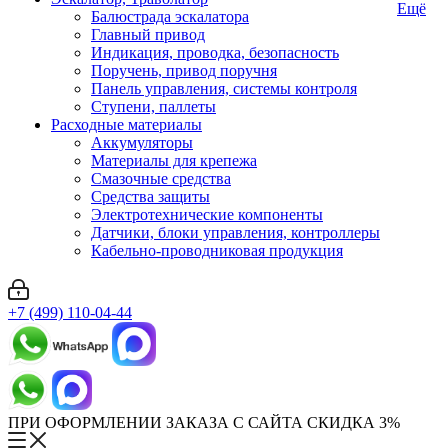
Ещё
Балюстрада эскалатора
Главный привод
Индикация, проводка, безопасность
Поручень, привод поручня
Панель управления, системы контроля
Ступени, паллеты
Расходные материалы
Аккумуляторы
Материалы для крепежа
Смазочные средства
Средства защиты
Электротехнические компоненты
Датчики, блоки управления, контроллеры
Кабельно-проводниковая продукция
+7 (499) 110-04-44
ПРИ ОФОРМЛЕНИИ ЗАКАЗА С САЙТА СКИДКА 3%