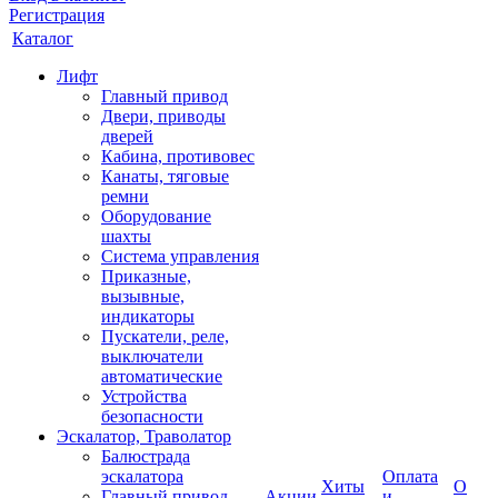
Регистрация
Каталог
Лифт
Главный привод
Двери, приводы
дверей
Кабина, противовес
Канаты, тяговые
ремни
Оборудование
шахты
Система управления
Приказные,
вызывные,
индикаторы
Пускатели, реле,
выключатели
автоматические
Устройства
безопасности
Эскалатор, Траволатор
Балюстрада
эскалатора
Оплата
Хиты
О
Главный привод
Акции
и