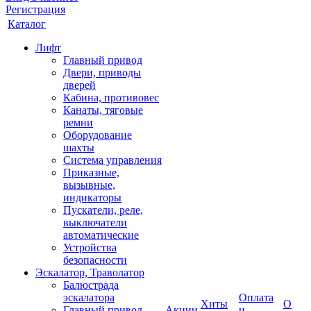
Регистрация
Каталог
Лифт
Главный привод
Двери, приводы
дверей
Кабина, противовес
Канаты, тяговые
ремни
Оборудование
шахты
Система управления
Приказные,
вызывные,
индикаторы
Пускатели, реле,
выключатели
автоматические
Устройства
безопасности
Эскалатор, Траволатор
Балюстрада
эскалатора
Оплата
Хиты
О
Главный привод
Акции
и