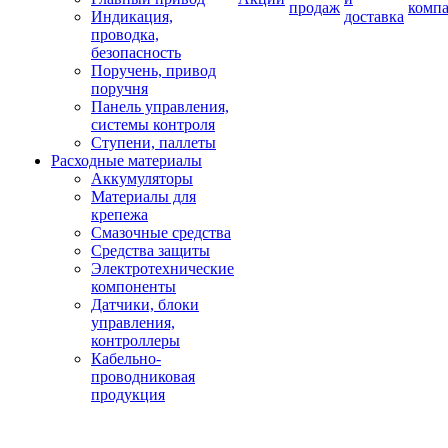
продаж
комп
Индикация,
доставка
проводка,
безопасность
Поручень, привод
поручня
Панель управления,
системы контроля
Ступени, паллеты
Расходные материалы
Аккумуляторы
Материалы для
крепежа
Смазочные средства
Средства защиты
Электротехнические
компоненты
Датчики, блоки
управления,
контроллеры
Кабельно-
проводниковая
продукция