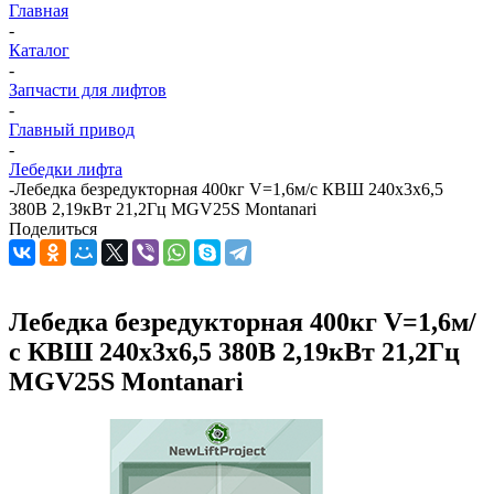
Главная
-
Каталог
-
Запчасти для лифтов
-
Главный привод
-
Лебедки лифта
-
Лебедка безредукторная 400кг V=1,6м/с КВШ 240х3х6,5
380В 2,19кВт 21,2Гц MGV25S Montanari
Поделиться
Лебедка безредукторная 400кг V=1,6м/
с КВШ 240х3х6,5 380В 2,19кВт 21,2Гц
MGV25S Montanari