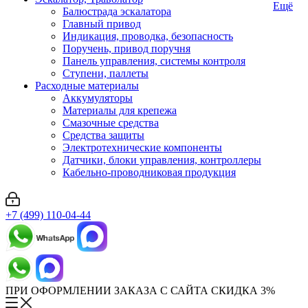
Ещё
Балюстрада эскалатора
Главный привод
Индикация, проводка, безопасность
Поручень, привод поручня
Панель управления, системы контроля
Ступени, паллеты
Расходные материалы
Аккумуляторы
Материалы для крепежа
Смазочные средства
Средства защиты
Электротехнические компоненты
Датчики, блоки управления, контроллеры
Кабельно-проводниковая продукция
+7 (499) 110-04-44
ПРИ ОФОРМЛЕНИИ ЗАКАЗА С САЙТА СКИДКА 3%