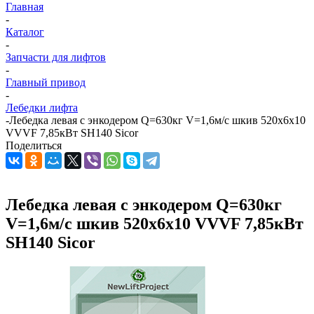
Главная
-
Каталог
-
Запчасти для лифтов
-
Главный привод
-
Лебедки лифта
-
Лебедка левая с энкодером Q=630кг V=1,6м/с шкив 520х6х10
VVVF 7,85кВт SH140 Sicor
Поделиться
Лебедка левая с энкодером Q=630кг
V=1,6м/с шкив 520х6х10 VVVF 7,85кВт
SH140 Sicor