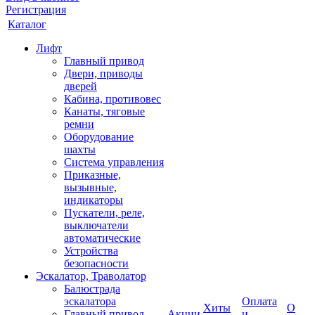
Регистрация
Каталог
Лифт
Главный привод
Двери, приводы
дверей
Кабина, противовес
Канаты, тяговые
ремни
Оборудование
шахты
Система управления
Приказные,
вызывные,
индикаторы
Пускатели, реле,
выключатели
автоматические
Устройства
безопасности
Эскалатор, Траволатор
Балюстрада
эскалатора
Оплата
Хиты
О
Главный привод
Акции
и