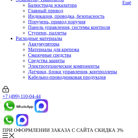
Ещё
Балюстрада эскалатора
Главный привод
Индикация, проводка, безопасность
Поручень, привод поручня
Панель управления, системы контроля
Ступени, паллеты
Расходные материалы
Аккумуляторы
Материалы для крепежа
Смазочные средства
Средства защиты
Электротехнические компоненты
Датчики, блоки управления, контроллеры
Кабельно-проводниковая продукция
+7 (499) 110-04-44
ПРИ ОФОРМЛЕНИИ ЗАКАЗА С САЙТА СКИДКА 3%