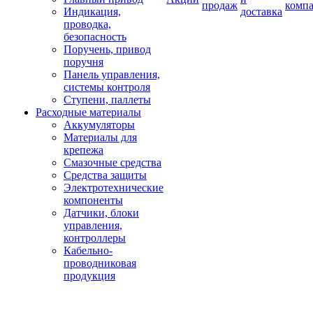
продаж
комп
Индикация,
доставка
проводка,
безопасность
Поручень, привод
поручня
Панель управления,
системы контроля
Ступени, паллеты
Расходные материалы
Аккумуляторы
Материалы для
крепежа
Смазочные средства
Средства защиты
Электротехнические
компоненты
Датчики, блоки
управления,
контроллеры
Кабельно-
проводниковая
продукция