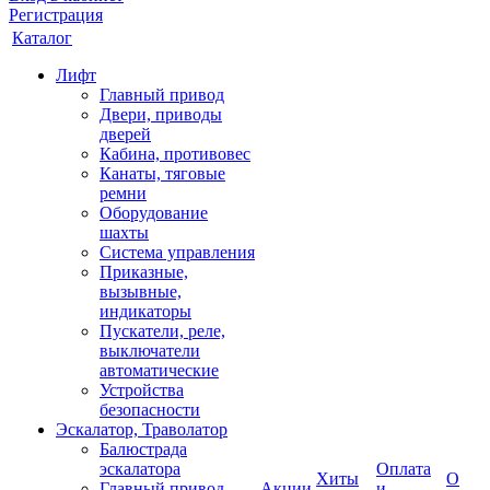
Регистрация
Каталог
Лифт
Главный привод
Двери, приводы
дверей
Кабина, противовес
Канаты, тяговые
ремни
Оборудование
шахты
Система управления
Приказные,
вызывные,
индикаторы
Пускатели, реле,
выключатели
автоматические
Устройства
безопасности
Эскалатор, Траволатор
Балюстрада
эскалатора
Оплата
Хиты
О
Главный привод
Акции
и