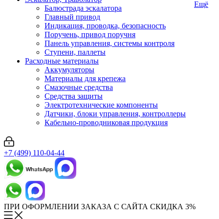
Ещё
Балюстрада эскалатора
Главный привод
Индикация, проводка, безопасность
Поручень, привод поручня
Панель управления, системы контроля
Ступени, паллеты
Расходные материалы
Аккумуляторы
Материалы для крепежа
Смазочные средства
Средства защиты
Электротехнические компоненты
Датчики, блоки управления, контроллеры
Кабельно-проводниковая продукция
+7 (499) 110-04-44
ПРИ ОФОРМЛЕНИИ ЗАКАЗА С САЙТА СКИДКА 3%