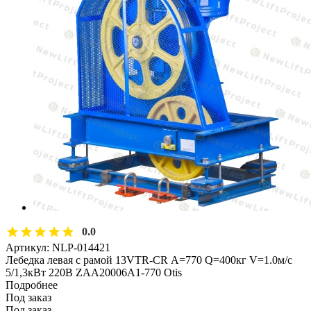
0.0
Артикул:
NLP-014421
Лебедка левая с рамой 13VTR-CR А=770 Q=400кг V=1.0м/с
5/1,3кВт 220В ZAA20006A1-770 Otis
Подробнее
Под заказ
Под заказ