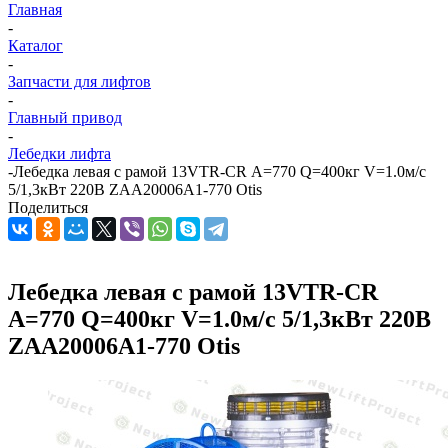
Главная
-
Каталог
-
Запчасти для лифтов
-
Главный привод
-
Лебедки лифта
-
Лебедка левая с рамой 13VTR-CR А=770 Q=400кг V=1.0м/с
5/1,3кВт 220В ZAA20006A1-770 Otis
Поделиться
Лебедка левая с рамой 13VTR-CR
А=770 Q=400кг V=1.0м/с 5/1,3кВт 220В
ZAA20006A1-770 Otis