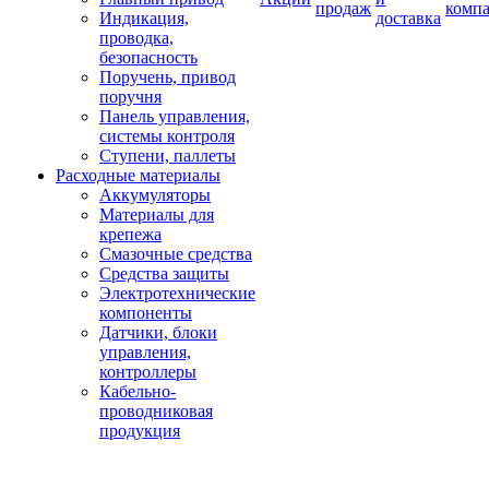
продаж
комп
Индикация,
доставка
проводка,
безопасность
Поручень, привод
поручня
Панель управления,
системы контроля
Ступени, паллеты
Расходные материалы
Аккумуляторы
Материалы для
крепежа
Смазочные средства
Средства защиты
Электротехнические
компоненты
Датчики, блоки
управления,
контроллеры
Кабельно-
проводниковая
продукция