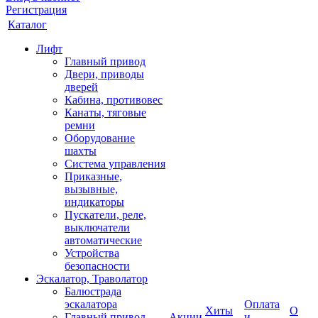
Регистрация
Каталог
Лифт
Главный привод
Двери, приводы
дверей
Кабина, противовес
Канаты, тяговые
ремни
Оборудование
шахты
Система управления
Приказные,
вызывные,
индикаторы
Пускатели, реле,
выключатели
автоматические
Устройства
безопасности
Эскалатор, Траволатор
Балюстрада
эскалатора
Оплата
Хиты
О
Главный привод
Акции
и