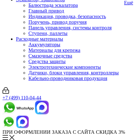
Ещё
Балюстрада эскалатора
Главный привод
Индикация, проводка, безопасность
Поручень, привод поручня
Панель управления, системы контроля
Ступени, паллеты
Расходные материалы
Аккумуляторы
Материалы для крепежа
Смазочные средства
Средства защиты
Электротехнические компоненты
Датчики, блоки управления, контроллеры
Кабельно-проводниковая продукция
+7 (499) 110-04-44
ПРИ ОФОРМЛЕНИИ ЗАКАЗА С САЙТА СКИДКА 3%