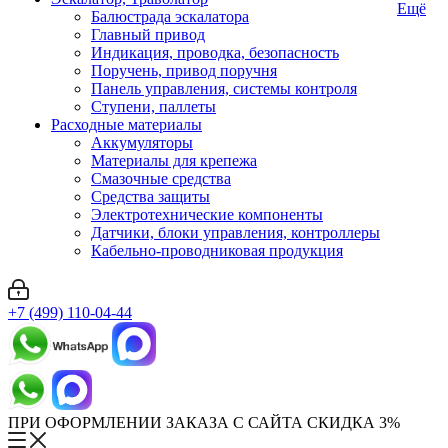
Ещё
Балюстрада эскалатора
Главный привод
Индикация, проводка, безопасность
Поручень, привод поручня
Панель управления, системы контроля
Ступени, паллеты
Расходные материалы
Аккумуляторы
Материалы для крепежа
Смазочные средства
Средства защиты
Электротехнические компоненты
Датчики, блоки управления, контроллеры
Кабельно-проводниковая продукция
+7 (499) 110-04-44
ПРИ ОФОРМЛЕНИИ ЗАКАЗА С САЙТА СКИДКА 3%