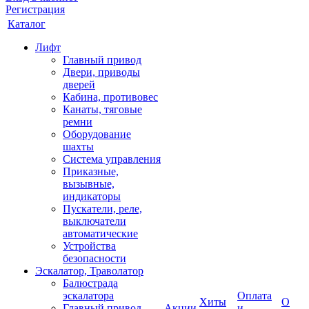
Регистрация
Каталог
Лифт
Главный привод
Двери, приводы
дверей
Кабина, противовес
Канаты, тяговые
ремни
Оборудование
шахты
Система управления
Приказные,
вызывные,
индикаторы
Пускатели, реле,
выключатели
автоматические
Устройства
безопасности
Эскалатор, Траволатор
Балюстрада
эскалатора
Оплата
Хиты
О
Главный привод
Акции
и