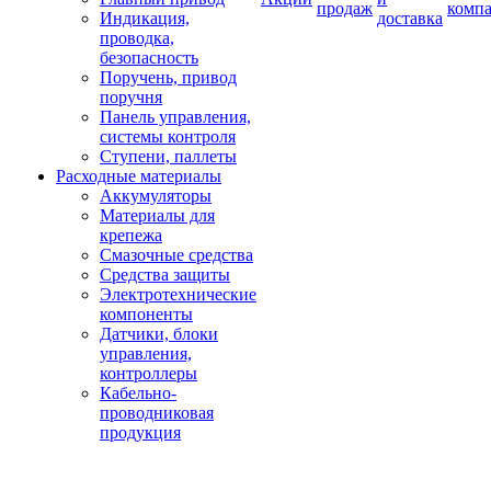
продаж
комп
Индикация,
доставка
проводка,
безопасность
Поручень, привод
поручня
Панель управления,
системы контроля
Ступени, паллеты
Расходные материалы
Аккумуляторы
Материалы для
крепежа
Смазочные средства
Средства защиты
Электротехнические
компоненты
Датчики, блоки
управления,
контроллеры
Кабельно-
проводниковая
продукция