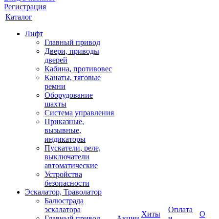
Регистрация
Каталог
Лифт
Главный привод
Двери, приводы
дверей
Кабина, противовес
Канаты, тяговые
ремни
Оборудование
шахты
Система управления
Приказные,
вызывные,
индикаторы
Пускатели, реле,
выключатели
автоматические
Устройства
безопасности
Эскалатор, Траволатор
Балюстрада
эскалатора
Оплата
Хиты
О
Главный привод
Акции
и