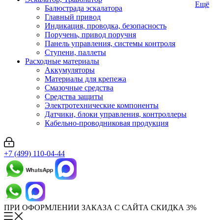
Ещё
Балюстрада эскалатора
Главный привод
Индикация, проводка, безопасность
Поручень, привод поручня
Панель управления, системы контроля
Ступени, паллеты
Расходные материалы
Аккумуляторы
Материалы для крепежа
Смазочные средства
Средства защиты
Электротехнические компоненты
Датчики, блоки управления, контроллеры
Кабельно-проводниковая продукция
+7 (499) 110-04-44
ПРИ ОФОРМЛЕНИИ ЗАКАЗА С САЙТА СКИДКА 3%