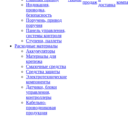
продаж
комп
Индикация,
доставка
проводка,
безопасность
Поручень, привод
поручня
Панель управления,
системы контроля
Ступени, паллеты
Расходные материалы
Аккумуляторы
Материалы для
крепежа
Смазочные средства
Средства защиты
Электротехнические
компоненты
Датчики, блоки
управления,
контроллеры
Кабельно-
проводниковая
продукция