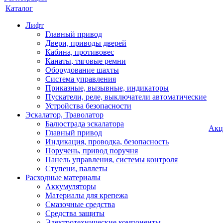
Каталог
Лифт
Главный привод
Двери, приводы дверей
Кабина, противовес
Канаты, тяговые ремни
Оборудование шахты
Система управления
Приказные, вызывные, индикаторы
Пускатели, реле, выключатели автоматические
Устройства безопасности
Эскалатор, Траволатор
Балюстрада эскалатора
Акц
Главный привод
Индикация, проводка, безопасность
Поручень, привод поручня
Панель управления, системы контроля
Ступени, паллеты
Расходные материалы
Аккумуляторы
Материалы для крепежа
Смазочные средства
Средства защиты
Электротехнические компоненты