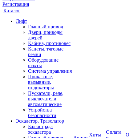
Регистрация
Каталог
Лифт
Главный привод
Двери, приводы
дверей
Кабина, противовес
Канаты, тяговые
ремни
Оборудование
шахты
Система управления
Приказные,
вызывные,
индикаторы
Пускатели, реле,
выключатели
автоматические
Устройства
безопасности
Эскалатор, Траволатор
Балюстрада
эскалатора
Оплата
Хиты
О
Главный привод
Акции
и