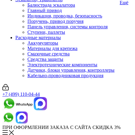
Ещё
Балюстрада эскалатора
Главный привод
Индикация, проводка, безопасность
Поручень, привод поручня
Панель управления, системы контроля
Ступени, паллеты
Расходные материалы
Аккумуляторы
Материалы для крепежа
Смазочные средства
Средства защиты
Электротехнические компоненты
Датчики, блоки управления, контроллеры
Кабельно-проводниковая продукция
+7 (499) 110-04-44
ПРИ ОФОРМЛЕНИИ ЗАКАЗА С САЙТА СКИДКА 3%