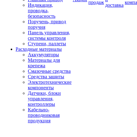
продаж
комп
Индикация,
доставка
проводка,
безопасность
Поручень, привод
поручня
Панель управления,
системы контроля
Ступени, паллеты
Расходные материалы
Аккумуляторы
Материалы для
крепежа
Смазочные средства
Средства защиты
Электротехнические
компоненты
Датчики, блоки
управления,
контроллеры
Кабельно-
проводниковая
продукция