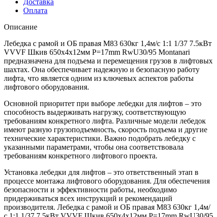
Доставка
Оплата
Описание
Лебедка с рамой и ОБ правая М83 630кг 1,4м/с 1:1 1/37 7.5кВт
VVVF Шкив 650х4x12мм P=17mm RwU30/95 Montanari
предназначена для подъема и перемещения грузов в лифтовых
шахтах. Она обеспечивает надежную и безопасную работу
лифта, что является одним из ключевых аспектов работы
лифтового оборудования.
Основной приоритет при выборе лебедки для лифтов – это
способность выдерживать нагрузку, соответствующую
требованиям конкретного лифта. Различные модели лебедок
имеют разную грузоподъемность, скорость подъема и другие
технические характеристики. Важно подобрать лебедку с
указанными параметрами, чтобы она соответствовала
требованиям конкретного лифтового проекта.
Установка лебедки для лифтов – это ответственный этап в
процессе монтажа лифтового оборудования. Для обеспечения
безопасности и эффективности работы, необходимо
придерживаться всех инструкций и рекомендаций
производителя. Лебедка с рамой и ОБ правая М83 630кг 1,4м/
с 1:1 1/37 7.5кВт VVVF Шкив 650х4x12мм P=17mm RwU30/95