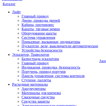
Каталог
Лифт
Главный привод
Двери, приводы дверей
Кабина, противовес
Канаты, тяговые ремни
Оборудование шахты
Система управления
Приказные, вызывные, индикаторы
Пускатели, реле, выключатели автоматические
Устройства безопасности
Эскалатор, Траволатор
Балюстрада эскалатора
Акц
Главный привод
Индикация, проводка, безопасность
Поручень, привод поручня
Панель управления, системы контроля
Ступени, паллеты
Расходные материалы
Аккумуляторы
Материалы для крепежа
Смазочные средства
Средства защиты
Электротехнические компоненты