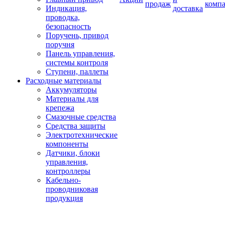
продаж
комп
Индикация,
доставка
проводка,
безопасность
Поручень, привод
поручня
Панель управления,
системы контроля
Ступени, паллеты
Расходные материалы
Аккумуляторы
Материалы для
крепежа
Смазочные средства
Средства защиты
Электротехнические
компоненты
Датчики, блоки
управления,
контроллеры
Кабельно-
проводниковая
продукция