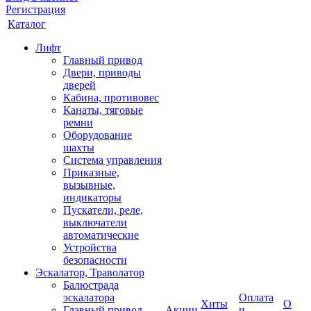
Регистрация
Каталог
Лифт
Главный привод
Двери, приводы
дверей
Кабина, противовес
Канаты, тяговые
ремни
Оборудование
шахты
Система управления
Приказные,
вызывные,
индикаторы
Пускатели, реле,
выключатели
автоматические
Устройства
безопасности
Эскалатор, Траволатор
Балюстрада
эскалатора
Оплата
Хиты
О
Главный привод
Акции
и