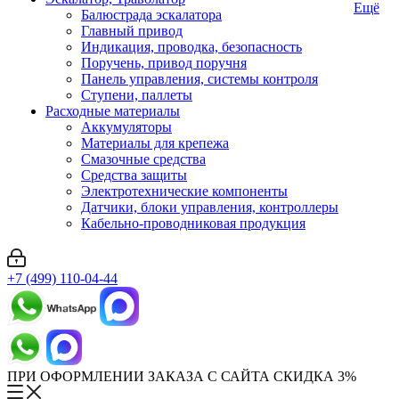
Ещё
Балюстрада эскалатора
Главный привод
Индикация, проводка, безопасность
Поручень, привод поручня
Панель управления, системы контроля
Ступени, паллеты
Расходные материалы
Аккумуляторы
Материалы для крепежа
Смазочные средства
Средства защиты
Электротехнические компоненты
Датчики, блоки управления, контроллеры
Кабельно-проводниковая продукция
+7 (499) 110-04-44
ПРИ ОФОРМЛЕНИИ ЗАКАЗА С САЙТА СКИДКА 3%