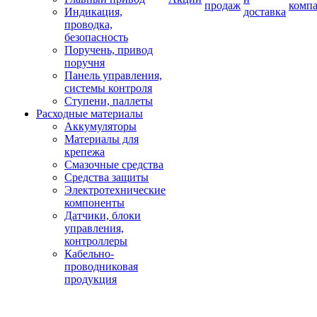
продаж
комп
Индикация,
доставка
проводка,
безопасность
Поручень, привод
поручня
Панель управления,
системы контроля
Ступени, паллеты
Расходные материалы
Аккумуляторы
Материалы для
крепежа
Смазочные средства
Средства защиты
Электротехнические
компоненты
Датчики, блоки
управления,
контроллеры
Кабельно-
проводниковая
продукция