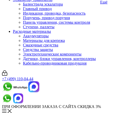
Ещё
Балюстрада эскалатора
Главный привод
Индикация, проводка, безопасность
Поручень, привод поручня
Панель управления, системы контроля
Ступени, паллеты
Расходные материалы
Аккумуляторы
Материалы для крепежа
Смазочные средства
Средства защиты
Электротехнические компоненты
Датчики, блоки управления, контроллеры
Кабельно-проводниковая продукция
+7 (499) 110-04-44
ПРИ ОФОРМЛЕНИИ ЗАКАЗА С САЙТА СКИДКА 3%