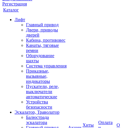
Регистрация
Каталог
Лифт
Главный привод
Двери, приводы
дверей
Кабина, противовес
Канаты, тяговые
ремни
Оборудование
шахты
Система управления
Приказные,
вызывные,
индикаторы
Пускатели, реле,
выключатели
автоматические
Устройства
безопасности
Эскалатор, Траволатор
Балюстрада
эскалатора
Оплата
Хиты
О
Главный привод
Акции
и