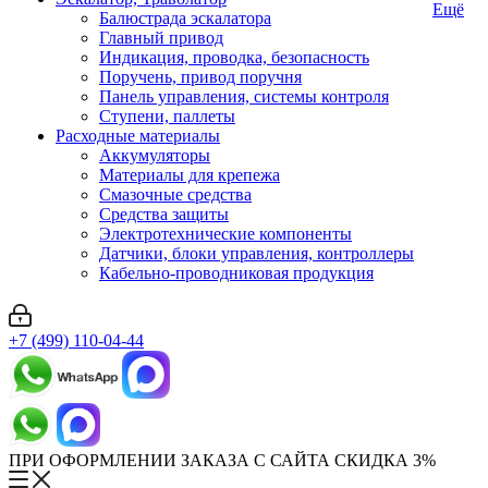
Ещё
Балюстрада эскалатора
Главный привод
Индикация, проводка, безопасность
Поручень, привод поручня
Панель управления, системы контроля
Ступени, паллеты
Расходные материалы
Аккумуляторы
Материалы для крепежа
Смазочные средства
Средства защиты
Электротехнические компоненты
Датчики, блоки управления, контроллеры
Кабельно-проводниковая продукция
+7 (499) 110-04-44
ПРИ ОФОРМЛЕНИИ ЗАКАЗА С САЙТА СКИДКА 3%