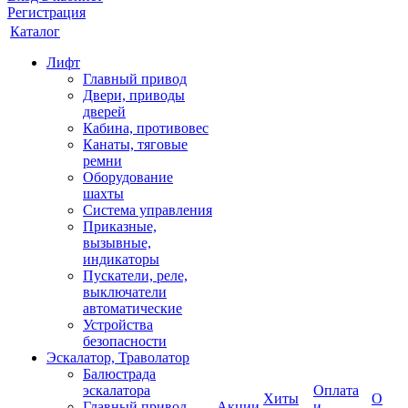
Регистрация
Каталог
Лифт
Главный привод
Двери, приводы
дверей
Кабина, противовес
Канаты, тяговые
ремни
Оборудование
шахты
Система управления
Приказные,
вызывные,
индикаторы
Пускатели, реле,
выключатели
автоматические
Устройства
безопасности
Эскалатор, Траволатор
Балюстрада
эскалатора
Оплата
Хиты
О
Главный привод
Акции
и