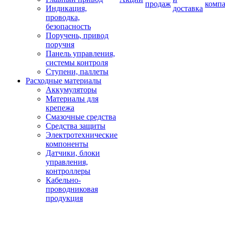
продаж
комп
Индикация,
доставка
проводка,
безопасность
Поручень, привод
поручня
Панель управления,
системы контроля
Ступени, паллеты
Расходные материалы
Аккумуляторы
Материалы для
крепежа
Смазочные средства
Средства защиты
Электротехнические
компоненты
Датчики, блоки
управления,
контроллеры
Кабельно-
проводниковая
продукция