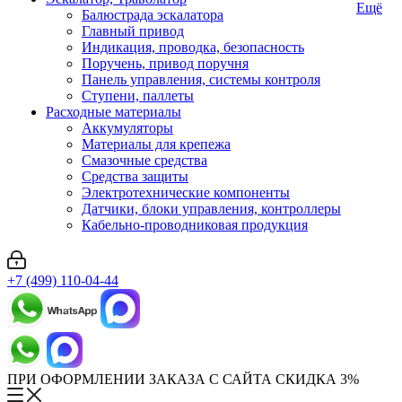
Ещё
Балюстрада эскалатора
Главный привод
Индикация, проводка, безопасность
Поручень, привод поручня
Панель управления, системы контроля
Ступени, паллеты
Расходные материалы
Аккумуляторы
Материалы для крепежа
Смазочные средства
Средства защиты
Электротехнические компоненты
Датчики, блоки управления, контроллеры
Кабельно-проводниковая продукция
+7 (499) 110-04-44
ПРИ ОФОРМЛЕНИИ ЗАКАЗА С САЙТА СКИДКА 3%