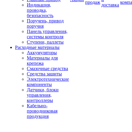
продаж
комп
Индикация,
доставка
проводка,
безопасность
Поручень, привод
поручня
Панель управления,
системы контроля
Ступени, паллеты
Расходные материалы
Аккумуляторы
Материалы для
крепежа
Смазочные средства
Средства защиты
Электротехнические
компоненты
Датчики, блоки
управления,
контроллеры
Кабельно-
проводниковая
продукция