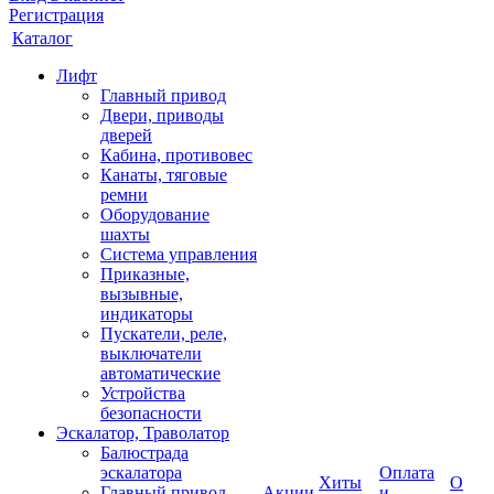
Регистрация
Каталог
Лифт
Главный привод
Двери, приводы
дверей
Кабина, противовес
Канаты, тяговые
ремни
Оборудование
шахты
Система управления
Приказные,
вызывные,
индикаторы
Пускатели, реле,
выключатели
автоматические
Устройства
безопасности
Эскалатор, Траволатор
Балюстрада
эскалатора
Оплата
Хиты
О
Главный привод
Акции
и