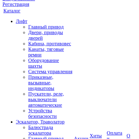
Регистрация
Каталог
Лифт
Главный привод
Двери, приводы
дверей
Кабина, противовес
Канаты, тяговые
ремни
Оборудование
шахты
Система управления
Приказные,
вызывные,
индикаторы
Пускатели, реле,
выключатели
автоматические
Устройства
безопасности
Эскалатор, Траволатор
Балюстрада
эскалатора
Оплата
Хиты
О
Главный привод
Акции
и