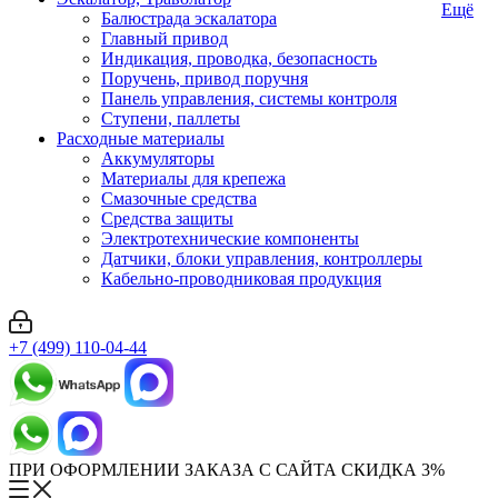
Ещё
Балюстрада эскалатора
Главный привод
Индикация, проводка, безопасность
Поручень, привод поручня
Панель управления, системы контроля
Ступени, паллеты
Расходные материалы
Аккумуляторы
Материалы для крепежа
Смазочные средства
Средства защиты
Электротехнические компоненты
Датчики, блоки управления, контроллеры
Кабельно-проводниковая продукция
+7 (499) 110-04-44
ПРИ ОФОРМЛЕНИИ ЗАКАЗА С САЙТА СКИДКА 3%