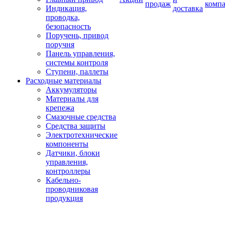
продаж
комп
Индикация,
доставка
проводка,
безопасность
Поручень, привод
поручня
Панель управления,
системы контроля
Ступени, паллеты
Расходные материалы
Аккумуляторы
Материалы для
крепежа
Смазочные средства
Средства защиты
Электротехнические
компоненты
Датчики, блоки
управления,
контроллеры
Кабельно-
проводниковая
продукция