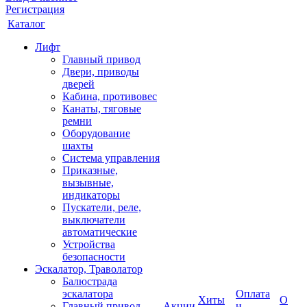
Регистрация
Каталог
Лифт
Главный привод
Двери, приводы
дверей
Кабина, противовес
Канаты, тяговые
ремни
Оборудование
шахты
Система управления
Приказные,
вызывные,
индикаторы
Пускатели, реле,
выключатели
автоматические
Устройства
безопасности
Эскалатор, Траволатор
Балюстрада
эскалатора
Оплата
Хиты
О
Главный привод
Акции
и