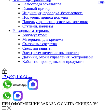
Ещё
Балюстрада эскалатора
Главный привод
Индикация, проводка, безопасность
Поручень, привод поручня
Панель управления, системы контроля
Ступени, паллеты
Расходные материалы
Аккумуляторы
Материалы для крепежа
Смазочные средства
Средства защиты
Электротехнические компоненты
Датчики, блоки управления, контроллеры
Кабельно-проводниковая продукция
+7 (499) 110-04-44
ПРИ ОФОРМЛЕНИИ ЗАКАЗА С САЙТА СКИДКА 3%