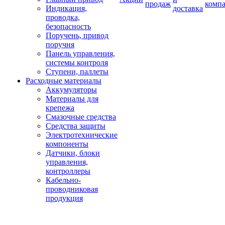
продаж
комп
Индикация,
доставка
проводка,
безопасность
Поручень, привод
поручня
Панель управления,
системы контроля
Ступени, паллеты
Расходные материалы
Аккумуляторы
Материалы для
крепежа
Смазочные средства
Средства защиты
Электротехнические
компоненты
Датчики, блоки
управления,
контроллеры
Кабельно-
проводниковая
продукция