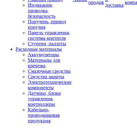
продаж
комп
Индикация,
доставка
проводка,
безопасность
Поручень, привод
поручня
Панель управления,
системы контроля
Ступени, паллеты
Расходные материалы
Аккумуляторы
Материалы для
крепежа
Смазочные средства
Средства защиты
Электротехнические
компоненты
Датчики, блоки
управления,
контроллеры
Кабельно-
проводниковая
продукция