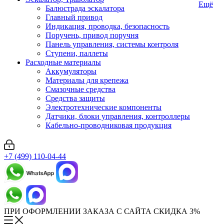
Ещё
Балюстрада эскалатора
Главный привод
Индикация, проводка, безопасность
Поручень, привод поручня
Панель управления, системы контроля
Ступени, паллеты
Расходные материалы
Аккумуляторы
Материалы для крепежа
Смазочные средства
Средства защиты
Электротехнические компоненты
Датчики, блоки управления, контроллеры
Кабельно-проводниковая продукция
+7 (499) 110-04-44
ПРИ ОФОРМЛЕНИИ ЗАКАЗА С САЙТА СКИДКА 3%