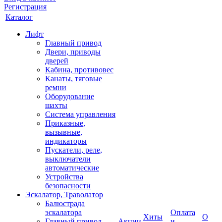
Регистрация
Каталог
Лифт
Главный привод
Двери, приводы
дверей
Кабина, противовес
Канаты, тяговые
ремни
Оборудование
шахты
Система управления
Приказные,
вызывные,
индикаторы
Пускатели, реле,
выключатели
автоматические
Устройства
безопасности
Эскалатор, Траволатор
Балюстрада
эскалатора
Оплата
Хиты
О
Главный привод
Акции
и