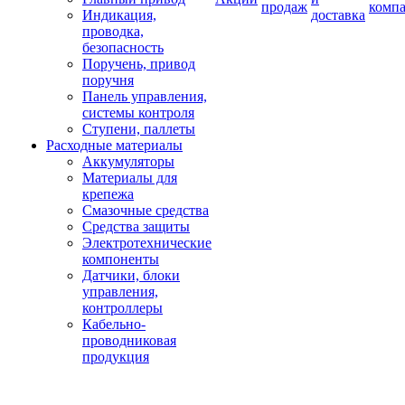
продаж
комп
Индикация,
доставка
проводка,
безопасность
Поручень, привод
поручня
Панель управления,
системы контроля
Ступени, паллеты
Расходные материалы
Аккумуляторы
Материалы для
крепежа
Смазочные средства
Средства защиты
Электротехнические
компоненты
Датчики, блоки
управления,
контроллеры
Кабельно-
проводниковая
продукция