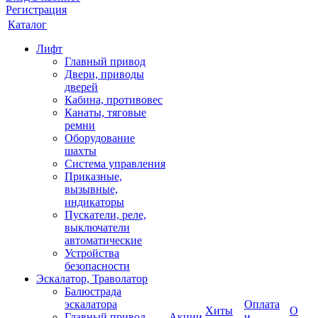
Регистрация
Каталог
Лифт
Главный привод
Двери, приводы
дверей
Кабина, противовес
Канаты, тяговые
ремни
Оборудование
шахты
Система управления
Приказные,
вызывные,
индикаторы
Пускатели, реле,
выключатели
автоматические
Устройства
безопасности
Эскалатор, Траволатор
Балюстрада
эскалатора
Оплата
Хиты
О
Главный привод
Акции
и