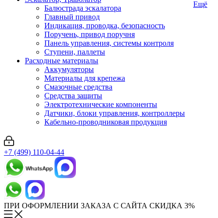
Ещё
Балюстрада эскалатора
Главный привод
Индикация, проводка, безопасность
Поручень, привод поручня
Панель управления, системы контроля
Ступени, паллеты
Расходные материалы
Аккумуляторы
Материалы для крепежа
Смазочные средства
Средства защиты
Электротехнические компоненты
Датчики, блоки управления, контроллеры
Кабельно-проводниковая продукция
+7 (499) 110-04-44
ПРИ ОФОРМЛЕНИИ ЗАКАЗА С САЙТА СКИДКА 3%