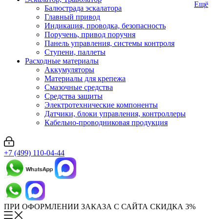
Ещё
Балюстрада эскалатора
Главный привод
Индикация, проводка, безопасность
Поручень, привод поручня
Панель управления, системы контроля
Ступени, паллеты
Расходные материалы
Аккумуляторы
Материалы для крепежа
Смазочные средства
Средства защиты
Электротехнические компоненты
Датчики, блоки управления, контроллеры
Кабельно-проводниковая продукция
+7 (499) 110-04-44
ПРИ ОФОРМЛЕНИИ ЗАКАЗА С САЙТА СКИДКА 3%