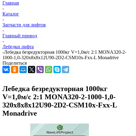
Главная
-
Каталог
-
Запчасти для лифтов
-
Главный привод
-
Лебедки лифта
-
Лебедка безредукторная 1000кг V=1,0м/с 2:1 MONA320-2-
1000-1,0-320x8x8x12U90-2D2-CSM10х-Fхх-L Monadrive
Поделиться
Лебедка безредукторная 1000кг
V=1,0м/с 2:1 MONA320-2-1000-1,0-
320x8x8x12U90-2D2-CSM10х-Fхх-L
Monadrive