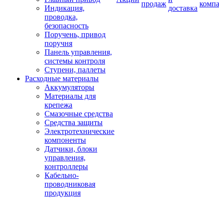
продаж
комп
Индикация,
доставка
проводка,
безопасность
Поручень, привод
поручня
Панель управления,
системы контроля
Ступени, паллеты
Расходные материалы
Аккумуляторы
Материалы для
крепежа
Смазочные средства
Средства защиты
Электротехнические
компоненты
Датчики, блоки
управления,
контроллеры
Кабельно-
проводниковая
продукция