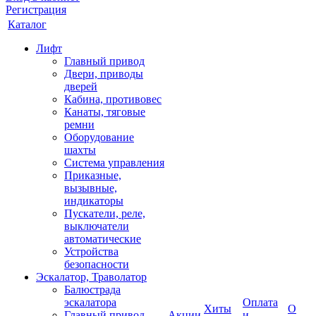
Регистрация
Каталог
Лифт
Главный привод
Двери, приводы
дверей
Кабина, противовес
Канаты, тяговые
ремни
Оборудование
шахты
Система управления
Приказные,
вызывные,
индикаторы
Пускатели, реле,
выключатели
автоматические
Устройства
безопасности
Эскалатор, Траволатор
Балюстрада
эскалатора
Оплата
Хиты
О
Главный привод
Акции
и