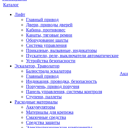
Каталог
Лифт
Главный привод
Двери, приводы дверей
Кабина, противовес
Канаты, тяговые ремни
Оборудование шахты
Система управления
Приказные, вызывные, индикаторы
Пускатели, реле, выключатели автоматические
Устройства безопасности
Эскалатор, Траволатор
Балюстрада эскалатора
Акц
Главный привод
Индикация, проводка, безопасность
Поручень, привод поручня
Панель управления, системы контроля
Ступени, паллеты
Расходные материалы
Аккумуляторы
Материалы для крепежа
Смазочные средства
Средства защиты
Электротехнические компоненты