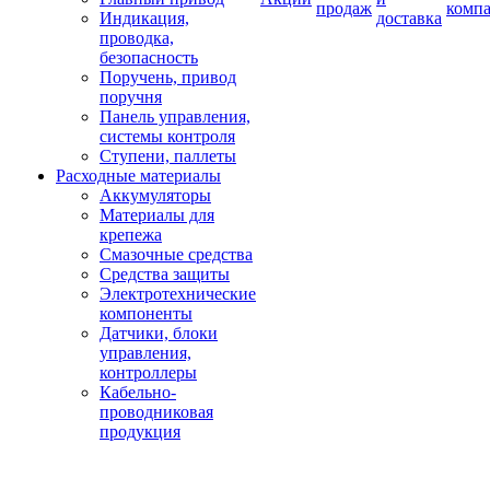
продаж
комп
Индикация,
доставка
проводка,
безопасность
Поручень, привод
поручня
Панель управления,
системы контроля
Ступени, паллеты
Расходные материалы
Аккумуляторы
Материалы для
крепежа
Смазочные средства
Средства защиты
Электротехнические
компоненты
Датчики, блоки
управления,
контроллеры
Кабельно-
проводниковая
продукция