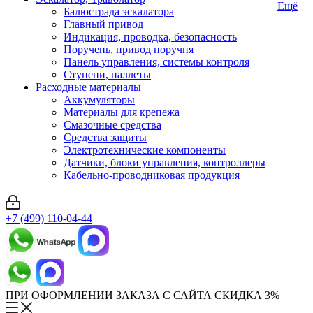
Ещё
Балюстрада эскалатора
Главный привод
Индикация, проводка, безопасность
Поручень, привод поручня
Панель управления, системы контроля
Ступени, паллеты
Расходные материалы
Аккумуляторы
Материалы для крепежа
Смазочные средства
Средства защиты
Электротехнические компоненты
Датчики, блоки управления, контроллеры
Кабельно-проводниковая продукция
+7 (499) 110-04-44
ПРИ ОФОРМЛЕНИИ ЗАКАЗА С САЙТА СКИДКА 3%