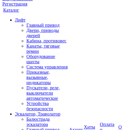
Регистрация
Каталог
Лифт
Главный привод
Двери, приводы
дверей
Кабина, противовес
Канаты, тяговые
ремни
Оборудование
шахты
Система управления
Приказные,
вызывные,
индикаторы
Пускатели, реле,
выключатели
автоматические
Устройства
безопасности
Эскалатор, Траволатор
Балюстрада
эскалатора
Оплата
Хиты
О
Главный привод
Акции
и