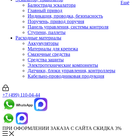
Ещё
Балюстрада эскалатора
Главный привод
Индикация, проводка, безопасность
Поручень, привод поручня
Панель управления, системы контроля
Ступени, паллеты
Расходные материалы
Аккумуляторы
Материалы для крепежа
Смазочные средства
Средства защиты
Электротехнические компоненты
Датчики, блоки управления, контроллеры
Кабельно-проводниковая продукция
+7 (499) 110-04-44
ПРИ ОФОРМЛЕНИИ ЗАКАЗА С САЙТА СКИДКА 3%