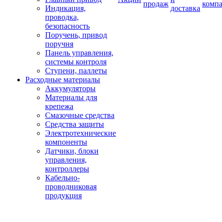
продаж
комп
Индикация,
доставка
проводка,
безопасность
Поручень, привод
поручня
Панель управления,
системы контроля
Ступени, паллеты
Расходные материалы
Аккумуляторы
Материалы для
крепежа
Смазочные средства
Средства защиты
Электротехнические
компоненты
Датчики, блоки
управления,
контроллеры
Кабельно-
проводниковая
продукция