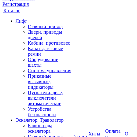
Регистрация
Каталог
Лифт
Главный привод
Двери, приводы
дверей
Кабина, противовес
Канаты, тяговые
ремни
Оборудование
шахты
Система управления
Приказные,
вызывные,
индикаторы
Пускатели, реле,
выключатели
автоматические
Устройства
безопасности
Эскалатор, Траволатор
Балюстрада
эскалатора
Оплата
Хиты
О
Главный привод
Акции
и