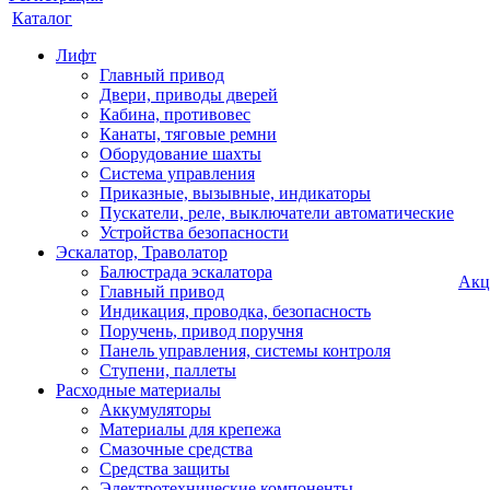
Каталог
Лифт
Главный привод
Двери, приводы дверей
Кабина, противовес
Канаты, тяговые ремни
Оборудование шахты
Система управления
Приказные, вызывные, индикаторы
Пускатели, реле, выключатели автоматические
Устройства безопасности
Эскалатор, Траволатор
Балюстрада эскалатора
Акц
Главный привод
Индикация, проводка, безопасность
Поручень, привод поручня
Панель управления, системы контроля
Ступени, паллеты
Расходные материалы
Аккумуляторы
Материалы для крепежа
Смазочные средства
Средства защиты
Электротехнические компоненты