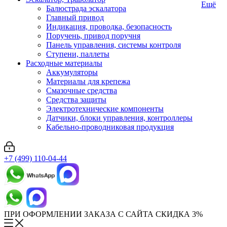
Ещё
Балюстрада эскалатора
Главный привод
Индикация, проводка, безопасность
Поручень, привод поручня
Панель управления, системы контроля
Ступени, паллеты
Расходные материалы
Аккумуляторы
Материалы для крепежа
Смазочные средства
Средства защиты
Электротехнические компоненты
Датчики, блоки управления, контроллеры
Кабельно-проводниковая продукция
+7 (499) 110-04-44
ПРИ ОФОРМЛЕНИИ ЗАКАЗА С САЙТА СКИДКА 3%