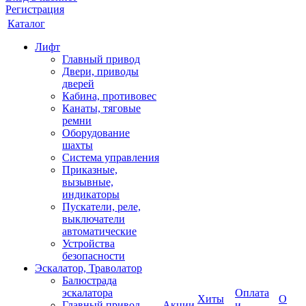
Регистрация
Каталог
Лифт
Главный привод
Двери, приводы
дверей
Кабина, противовес
Канаты, тяговые
ремни
Оборудование
шахты
Система управления
Приказные,
вызывные,
индикаторы
Пускатели, реле,
выключатели
автоматические
Устройства
безопасности
Эскалатор, Траволатор
Балюстрада
эскалатора
Оплата
Хиты
О
Главный привод
Акции
и