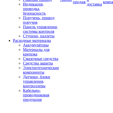
продаж
комп
Индикация,
доставка
проводка,
безопасность
Поручень, привод
поручня
Панель управления,
системы контроля
Ступени, паллеты
Расходные материалы
Аккумуляторы
Материалы для
крепежа
Смазочные средства
Средства защиты
Электротехнические
компоненты
Датчики, блоки
управления,
контроллеры
Кабельно-
проводниковая
продукция