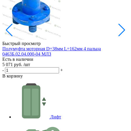
Быстрый просмотр
Полумуфта моторная D=38мм L=162мм 4 пальца
0463Б.02.04.000-04 МЛЗ
G
Есть в наличии
Е
5 071 руб.
/шт
7
-
+
-
В корзину
В
Лифт