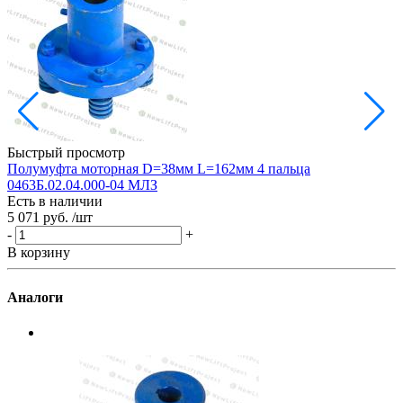
Быстрый просмотр
Полумуфта моторная D=38мм L=162мм 4 пальца
0463Б.02.04.000-04 МЛЗ
G
Есть в наличии
Е
5 071 руб.
/шт
7
-
+
-
В корзину
В
Аналоги