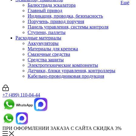
Ещё
Балюстрада эскалатора
Главный привод
Индикация, проводка, безопасность
Поручень, привод поручня
Панель управления, системы контроля
Ступени, паллеты
Расходные материалы
Аккумуляторы
Материалы для крепежа
Смазочные средства
Средства защиты
Электротехнические компоненты
Датчики, блоки управления, контроллеры
Кабельно-проводниковая продукция
+7 (499) 110-04-44
ПРИ ОФОРМЛЕНИИ ЗАКАЗА С САЙТА СКИДКА 3%