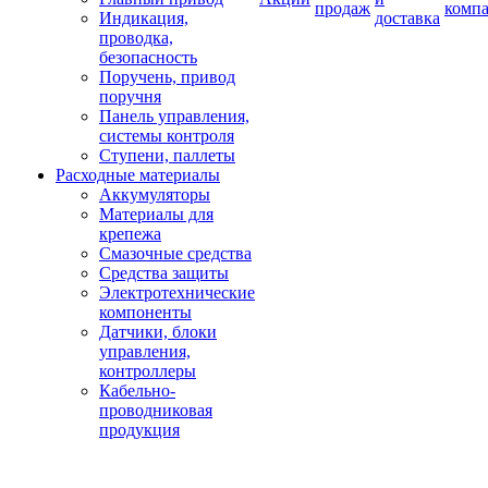
продаж
комп
Индикация,
доставка
проводка,
безопасность
Поручень, привод
поручня
Панель управления,
системы контроля
Ступени, паллеты
Расходные материалы
Аккумуляторы
Материалы для
крепежа
Смазочные средства
Средства защиты
Электротехнические
компоненты
Датчики, блоки
управления,
контроллеры
Кабельно-
проводниковая
продукция