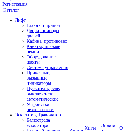
Регистрация
Каталог
Лифт
Главный привод
Двери, приводы
дверей
Кабина, противовес
Канаты, тяговые
ремни
Оборудование
шахты
Система управления
Приказные,
вызывные,
индикаторы
Пускатели, реле,
выключатели
автоматические
Устройства
безопасности
Эскалатор, Траволатор
Балюстрада
эскалатора
Оплата
Хиты
О
Главный привод
Акции
и