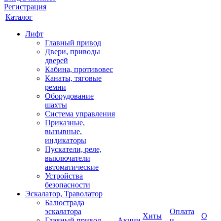
Регистрация
Каталог
Лифт
Главный привод
Двери, приводы
дверей
Кабина, противовес
Канаты, тяговые
ремни
Оборудование
шахты
Система управления
Приказные,
вызывные,
индикаторы
Пускатели, реле,
выключатели
автоматические
Устройства
безопасности
Эскалатор, Траволатор
Балюстрада
эскалатора
Оплата
Хиты
О
Главный привод
Акции
и