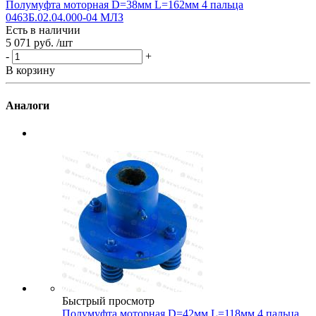
Полумуфта моторная D=38мм L=162мм 4 пальца
0463Б.02.04.000-04 МЛЗ
G
Есть в наличии
Е
5 071 руб.
/шт
7
-
+
-
В корзину
В
Аналоги
Быстрый просмотр
Полумуфта моторная D=42мм L=118мм 4 пальца