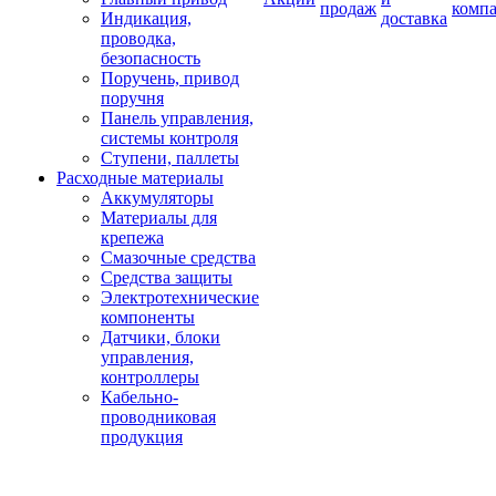
продаж
комп
Индикация,
доставка
проводка,
безопасность
Поручень, привод
поручня
Панель управления,
системы контроля
Ступени, паллеты
Расходные материалы
Аккумуляторы
Материалы для
крепежа
Смазочные средства
Средства защиты
Электротехнические
компоненты
Датчики, блоки
управления,
контроллеры
Кабельно-
проводниковая
продукция