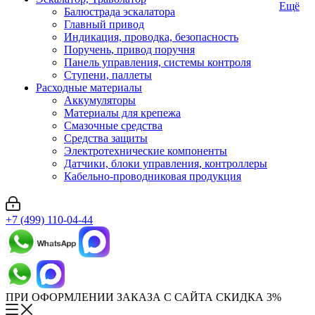
Ещё
Балюстрада эскалатора
Главный привод
Индикация, проводка, безопасность
Поручень, привод поручня
Панель управления, системы контроля
Ступени, паллеты
Расходные материалы
Аккумуляторы
Материалы для крепежа
Смазочные средства
Средства защиты
Электротехнические компоненты
Датчики, блоки управления, контроллеры
Кабельно-проводниковая продукция
+7 (499) 110-04-44
ПРИ ОФОРМЛЕНИИ ЗАКАЗА С САЙТА СКИДКА 3%