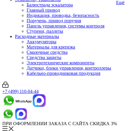
Ещё
Балюстрада эскалатора
Главный привод
Индикация, проводка, безопасность
Поручень, привод поручня
Панель управления, системы контроля
Ступени, паллеты
Расходные материалы
Аккумуляторы
Материалы для крепежа
Смазочные средства
Средства защиты
Электротехнические компоненты
Датчики, блоки управления, контроллеры
Кабельно-проводниковая продукция
+7 (499) 110-04-44
ПРИ ОФОРМЛЕНИИ ЗАКАЗА С САЙТА СКИДКА 3%