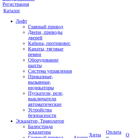
Регистрация
Каталог
Лифт
Главный привод
Двери, приводы
дверей
Кабина, противовес
Канаты, тяговые
ремни
Оборудование
шахты
Система управления
Приказные,
вызывные,
индикаторы
Пускатели, реле,
выключатели
автоматические
Устройства
безопасности
Эскалатор, Траволатор
Балюстрада
эскалатора
Оплата
Хиты
О
Главный привод
Акции
и