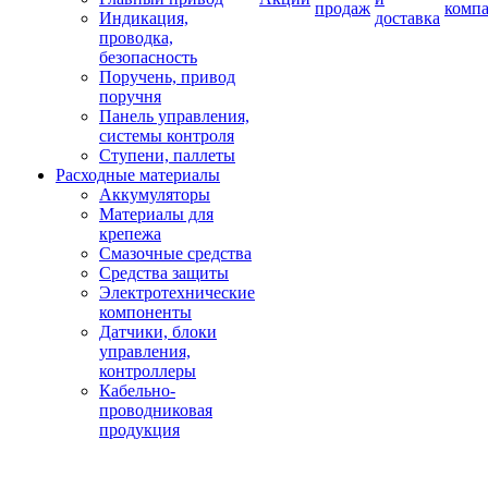
продаж
комп
Индикация,
доставка
проводка,
безопасность
Поручень, привод
поручня
Панель управления,
системы контроля
Ступени, паллеты
Расходные материалы
Аккумуляторы
Материалы для
крепежа
Смазочные средства
Средства защиты
Электротехнические
компоненты
Датчики, блоки
управления,
контроллеры
Кабельно-
проводниковая
продукция