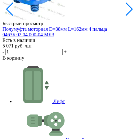
Быстрый просмотр
Полумуфта моторная D=38мм L=162мм 4 пальца
0463Б.02.04.000-04 МЛЗ
G
Есть в наличии
Е
5 071 руб.
/шт
7
-
+
-
В корзину
В
Лифт