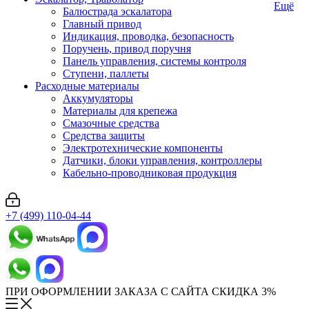
Ещё
Балюстрада эскалатора
Главный привод
Индикация, проводка, безопасность
Поручень, привод поручня
Панель управления, системы контроля
Ступени, паллеты
Расходные материалы
Аккумуляторы
Материалы для крепежа
Смазочные средства
Средства защиты
Электротехнические компоненты
Датчики, блоки управления, контроллеры
Кабельно-проводниковая продукция
+7 (499) 110-04-44
ПРИ ОФОРМЛЕНИИ ЗАКАЗА С САЙТА СКИДКА 3%