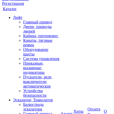
Регистрация
Каталог
Лифт
Главный привод
Двери, приводы
дверей
Кабина, противовес
Канаты, тяговые
ремни
Оборудование
шахты
Система управления
Приказные,
вызывные,
индикаторы
Пускатели, реле,
выключатели
автоматические
Устройства
безопасности
Эскалатор, Траволатор
Балюстрада
эскалатора
Оплата
Хиты
О
Главный привод
Акции
и