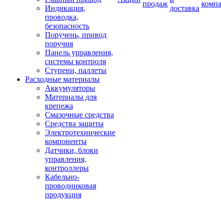
продаж
комп
Индикация,
доставка
проводка,
безопасность
Поручень, привод
поручня
Панель управления,
системы контроля
Ступени, паллеты
Расходные материалы
Аккумуляторы
Материалы для
крепежа
Смазочные средства
Средства защиты
Электротехнические
компоненты
Датчики, блоки
управления,
контроллеры
Кабельно-
проводниковая
продукция