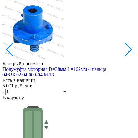
Быстрый просмотр
Полумуфта моторная D=38мм L=162мм 4 пальца
0463Б.02.04.000-04 МЛЗ
G
Есть в наличии
Е
5 071 руб.
/шт
7
-
+
-
В корзину
В