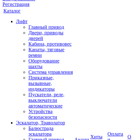
Регистрация
Каталог
Лифт
Главный привод
Двери, приводы
дверей
Кабина, противовес
Канаты, тяговые
ремни
Оборудование
шахты
Система управления
Приказные,
вызывные,
индикаторы
Пускатели, реле,
выключатели
автоматические
Устройства
безопасности
Эскалатор, Траволатор
Балюстрада
эскалатора
Оплата
Хиты
О
Главный привод
Акции
и