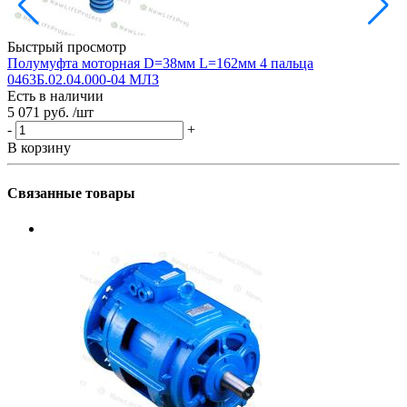
Быстрый просмотр
Полумуфта моторная D=38мм L=162мм 4 пальца
0463Б.02.04.000-04 МЛЗ
G
Есть в наличии
Е
5 071 руб.
/шт
7
-
+
-
В корзину
В
Связанные товары