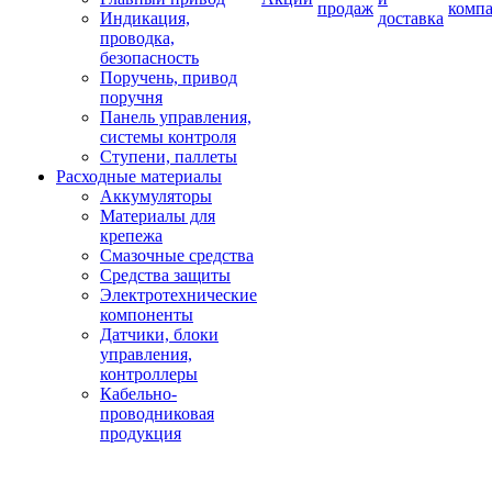
продаж
комп
Индикация,
доставка
проводка,
безопасность
Поручень, привод
поручня
Панель управления,
системы контроля
Ступени, паллеты
Расходные материалы
Аккумуляторы
Материалы для
крепежа
Смазочные средства
Средства защиты
Электротехнические
компоненты
Датчики, блоки
управления,
контроллеры
Кабельно-
проводниковая
продукция