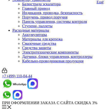
Ещё
Балюстрада эскалатора
Главный привод
Индикация, проводка, безопасность
Поручень, привод поручня
Панель управления, системы контроля
Ступени, паллеты
Расходные материалы
Аккумуляторы
Материалы для крепежа
Смазочные средства
Средства защиты
Электротехнические компоненты
Датчики, блоки управления, контроллеры
Кабельно-проводниковая продукция
+7 (499) 110-04-44
ПРИ ОФОРМЛЕНИИ ЗАКАЗА С САЙТА СКИДКА 3%