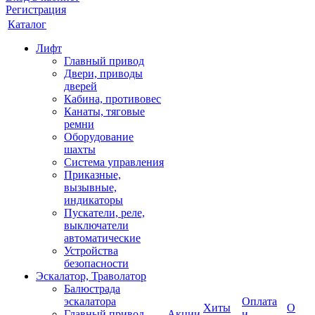
Регистрация
Каталог
Лифт
Главный привод
Двери, приводы
дверей
Кабина, противовес
Канаты, тяговые
ремни
Оборудование
шахты
Система управления
Приказные,
вызывные,
индикаторы
Пускатели, реле,
выключатели
автоматические
Устройства
безопасности
Эскалатор, Траволатор
Балюстрада
эскалатора
Оплата
Хиты
О
Главный привод
Акции
и