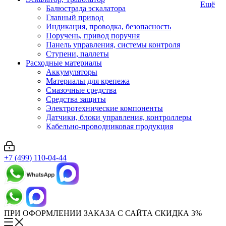
Ещё
Балюстрада эскалатора
Главный привод
Индикация, проводка, безопасность
Поручень, привод поручня
Панель управления, системы контроля
Ступени, паллеты
Расходные материалы
Аккумуляторы
Материалы для крепежа
Смазочные средства
Средства защиты
Электротехнические компоненты
Датчики, блоки управления, контроллеры
Кабельно-проводниковая продукция
+7 (499) 110-04-44
ПРИ ОФОРМЛЕНИИ ЗАКАЗА С САЙТА СКИДКА 3%