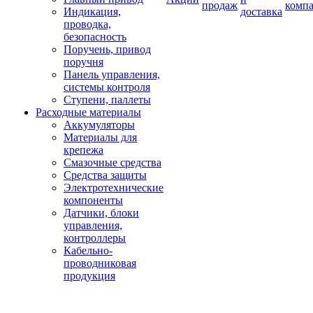
продаж
комп
Индикация,
доставка
проводка,
безопасность
Поручень, привод
поручня
Панель управления,
системы контроля
Ступени, паллеты
Расходные материалы
Аккумуляторы
Материалы для
крепежа
Смазочные средства
Средства защиты
Электротехнические
компоненты
Датчики, блоки
управления,
контроллеры
Кабельно-
проводниковая
продукция