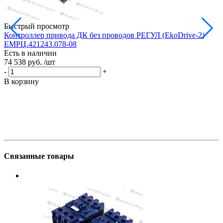
Быстрый просмотр
Контроллер привода ДК без проводов РЕГУЛ (EkoDrive-2)
П
ЕМРЦ.421243.078-08
Е
Есть в наличии
4
74 538 руб.
/шт
-
-
+
В
В корзину
Связанные товары