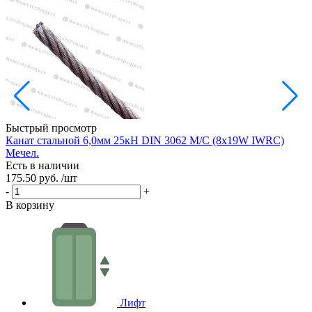
Быстрый просмотр
Канат стальной 6,0мм 25кН DIN 3062 М/С (8х19W IWRC)
К
Мечел.
Есть в наличии
Е
175.50 руб.
/шт
1
-
+
-
В корзину
В
Лифт