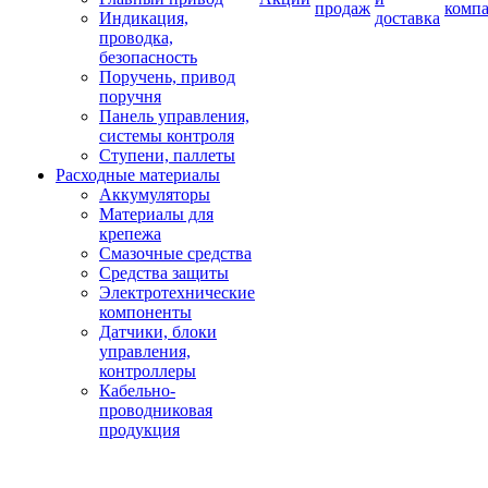
продаж
комп
Индикация,
доставка
проводка,
безопасность
Поручень, привод
поручня
Панель управления,
системы контроля
Ступени, паллеты
Расходные материалы
Аккумуляторы
Материалы для
крепежа
Смазочные средства
Средства защиты
Электротехнические
компоненты
Датчики, блоки
управления,
контроллеры
Кабельно-
проводниковая
продукция