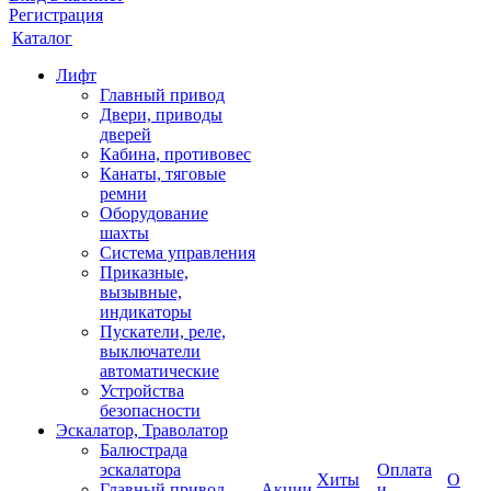
Регистрация
Каталог
Лифт
Главный привод
Двери, приводы
дверей
Кабина, противовес
Канаты, тяговые
ремни
Оборудование
шахты
Система управления
Приказные,
вызывные,
индикаторы
Пускатели, реле,
выключатели
автоматические
Устройства
безопасности
Эскалатор, Траволатор
Балюстрада
эскалатора
Оплата
Хиты
О
Главный привод
Акции
и