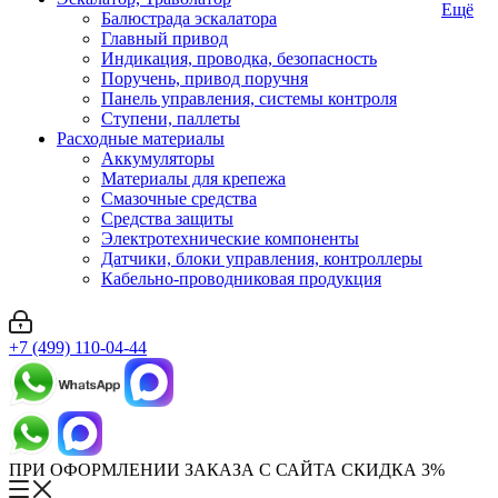
Ещё
Балюстрада эскалатора
Главный привод
Индикация, проводка, безопасность
Поручень, привод поручня
Панель управления, системы контроля
Ступени, паллеты
Расходные материалы
Аккумуляторы
Материалы для крепежа
Смазочные средства
Средства защиты
Электротехнические компоненты
Датчики, блоки управления, контроллеры
Кабельно-проводниковая продукция
+7 (499) 110-04-44
ПРИ ОФОРМЛЕНИИ ЗАКАЗА С САЙТА СКИДКА 3%