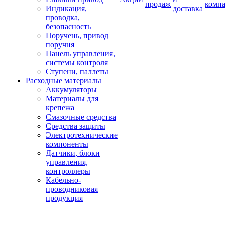
продаж
комп
Индикация,
доставка
проводка,
безопасность
Поручень, привод
поручня
Панель управления,
системы контроля
Ступени, паллеты
Расходные материалы
Аккумуляторы
Материалы для
крепежа
Смазочные средства
Средства защиты
Электротехнические
компоненты
Датчики, блоки
управления,
контроллеры
Кабельно-
проводниковая
продукция