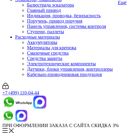
Ещё
Балюстрада эскалатора
Главный привод
Индикация, проводка, безопасность
Поручень, привод поручня
Панель управления, системы контроля
Ступени, паллеты
Расходные материалы
Аккумуляторы
Материалы для крепежа
Смазочные средства
Средства защиты
Электротехнические компоненты
Датчики, блоки управления, контроллеры
Кабельно-проводниковая продукция
+7 (499) 110-04-44
ПРИ ОФОРМЛЕНИИ ЗАКАЗА С САЙТА СКИДКА 3%