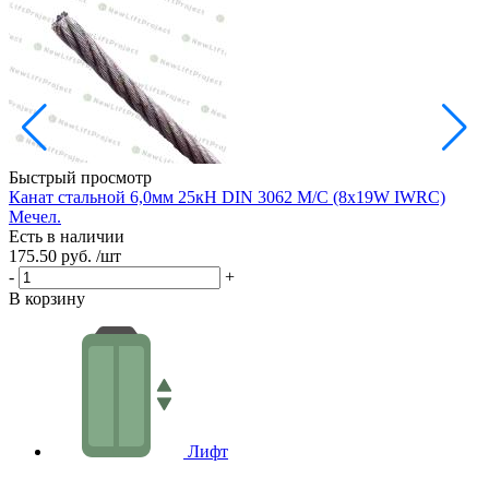
Быстрый просмотр
Канат стальной 6,0мм 25кН DIN 3062 М/С (8х19W IWRC)
К
Мечел.
Есть в наличии
Е
175.50 руб.
/шт
1
-
+
-
В корзину
В
Лифт