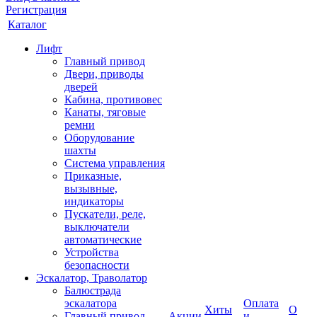
Регистрация
Каталог
Лифт
Главный привод
Двери, приводы
дверей
Кабина, противовес
Канаты, тяговые
ремни
Оборудование
шахты
Система управления
Приказные,
вызывные,
индикаторы
Пускатели, реле,
выключатели
автоматические
Устройства
безопасности
Эскалатор, Траволатор
Балюстрада
эскалатора
Оплата
Хиты
О
Главный привод
Акции
и