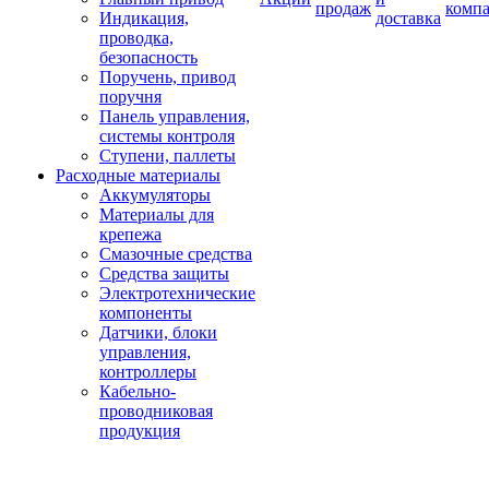
продаж
комп
Индикация,
доставка
проводка,
безопасность
Поручень, привод
поручня
Панель управления,
системы контроля
Ступени, паллеты
Расходные материалы
Аккумуляторы
Материалы для
крепежа
Смазочные средства
Средства защиты
Электротехнические
компоненты
Датчики, блоки
управления,
контроллеры
Кабельно-
проводниковая
продукция