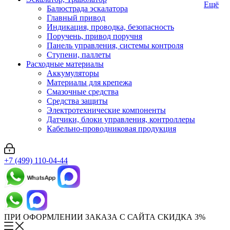
Ещё
Балюстрада эскалатора
Главный привод
Индикация, проводка, безопасность
Поручень, привод поручня
Панель управления, системы контроля
Ступени, паллеты
Расходные материалы
Аккумуляторы
Материалы для крепежа
Смазочные средства
Средства защиты
Электротехнические компоненты
Датчики, блоки управления, контроллеры
Кабельно-проводниковая продукция
+7 (499) 110-04-44
ПРИ ОФОРМЛЕНИИ ЗАКАЗА С САЙТА СКИДКА 3%