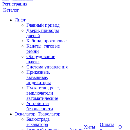
Регистрация
Каталог
Лифт
Главный привод
Двери, приводы
дверей
Кабина, противовес
Канаты, тяговые
ремни
Оборудование
шахты
Система управления
Приказные,
вызывные,
индикаторы
Пускатели, реле,
выключатели
автоматические
Устройства
безопасности
Эскалатор, Траволатор
Балюстрада
эскалатора
Оплата
Хиты
О
Главный привод
Акции
и