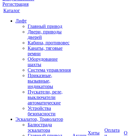
Регистрация
Каталог
Лифт
Главный привод
Двери, приводы
дверей
Кабина, противовес
Канаты, тяговые
ремни
Оборудование
шахты
Система управления
Приказные,
вызывные,
индикаторы
Пускатели, реле,
выключатели
автоматические
Устройства
безопасности
Эскалатор, Траволатор
Балюстрада
эскалатора
Оплата
Хиты
О
Главный привод
Акции
и