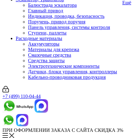
Ещё
Балюстрада эскалатора
Главный привод
Индикация, проводка, безопасность
Поручень, привод поручня
Панель управления, системы контроля
Ступени, паллеты
Расходные материалы
Аккумуляторы
Материалы для крепежа
Смазочные средства
Средства защиты
Электротехнические компоненты
Датчики, блоки управления, контроллеры
Кабельно-проводниковая продукция
+7 (499) 110-04-44
ПРИ ОФОРМЛЕНИИ ЗАКАЗА С САЙТА СКИДКА 3%