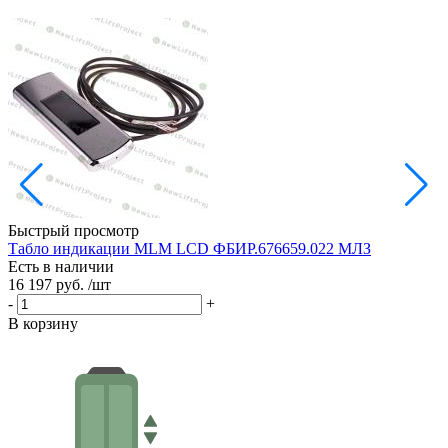
Быстрый просмотр
Табло индикации MLM LCD ФБИР.676659.022 МЛЗ
П
Есть в наличии
S
16 197 руб.
/шт
Е
3
-
+
-
В корзину
В