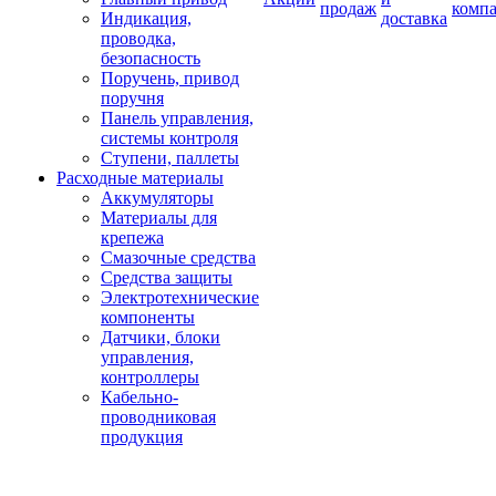
продаж
комп
Индикация,
доставка
проводка,
безопасность
Поручень, привод
поручня
Панель управления,
системы контроля
Ступени, паллеты
Расходные материалы
Аккумуляторы
Материалы для
крепежа
Смазочные средства
Средства защиты
Электротехнические
компоненты
Датчики, блоки
управления,
контроллеры
Кабельно-
проводниковая
продукция