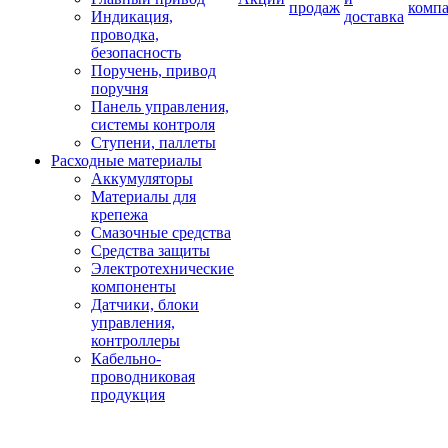
продаж
комп
Индикация,
доставка
проводка,
безопасность
Поручень, привод
поручня
Панель управления,
системы контроля
Ступени, паллеты
Расходные материалы
Аккумуляторы
Материалы для
крепежа
Смазочные средства
Средства защиты
Электротехнические
компоненты
Датчики, блоки
управления,
контроллеры
Кабельно-
проводниковая
продукция