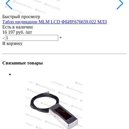
Быстрый просмотр
Табло индикации MLM LCD ФБИР.676659.022 МЛЗ
П
Есть в наличии
S
16 197 руб.
/шт
Е
3
-
+
-
В корзину
В
Связанные товары