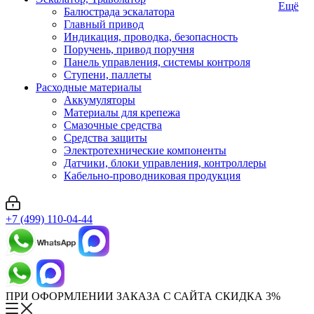
Ещё
Балюстрада эскалатора
Главный привод
Индикация, проводка, безопасность
Поручень, привод поручня
Панель управления, системы контроля
Ступени, паллеты
Расходные материалы
Аккумуляторы
Материалы для крепежа
Смазочные средства
Средства защиты
Электротехнические компоненты
Датчики, блоки управления, контроллеры
Кабельно-проводниковая продукция
+7 (499) 110-04-44
ПРИ ОФОРМЛЕНИИ ЗАКАЗА С САЙТА СКИДКА 3%