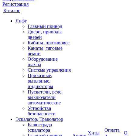
Регистрация
Каталог
Лифт
Главный привод
Двери, приводы
дверей
Кабина, противовес
Канаты, тяговые
ремни
Оборудование
шахты
Система управления
Приказные,
вызывные,
индикаторы
Пускатели, реле,
выключатели
автоматические
Устройства
безопасности
Эскалатор, Траволатор
Балюстрада
эскалатора
Оплата
Хиты
О
Главный привод
Акции
и