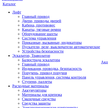
Каталог
Лифт
Главный привод
Двери, приводы дверей
Кабина, противовес
Канаты, тяговые ремни
Оборудование шахты
Система управления
Приказные, вызывные, индикаторы
Пускатели, реле, выключатели автоматические
Устройства безопасности
Эскалатор, Траволатор
Балюстрада эскалатора
Акц
Главный привод
Индикация, проводка, безопасность
Поручень, привод поручня
Панель управления, системы контроля
Ступени, паллеты
Расходные материалы
Аккумуляторы
Материалы для крепежа
Смазочные средства
Средства защиты
Электротехнические компоненты