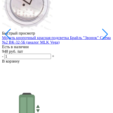
Быстрый просмотр
Модуль кнопочный красная подсветка Брайль "Звонок" Схема
М
№2 ВК-32-5Б (аналог MLK Vega)
В
Есть в наличии
Е
948 руб.
/шт
9
-
+
-
В корзину
В