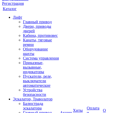
Регистрация
Каталог
Лифт
Главный привод
Двери, приводы
дверей
Кабина, противовес
Канаты, тяговые
ремни
Оборудование
шахты
Система управления
Приказные,
вызывные,
индикаторы
Пускатели, реле,
выключатели
автоматические
Устройства
безопасности
Эскалатор, Траволатор
Балюстрада
эскалатора
Оплата
Хиты
О
Главный привод
Акции
и