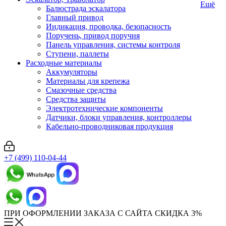
Ещё
Балюстрада эскалатора
Главный привод
Индикация, проводка, безопасность
Поручень, привод поручня
Панель управления, системы контроля
Ступени, паллеты
Расходные материалы
Аккумуляторы
Материалы для крепежа
Смазочные средства
Средства защиты
Электротехнические компоненты
Датчики, блоки управления, контроллеры
Кабельно-проводниковая продукция
+7 (499) 110-04-44
ПРИ ОФОРМЛЕНИИ ЗАКАЗА С САЙТА СКИДКА 3%