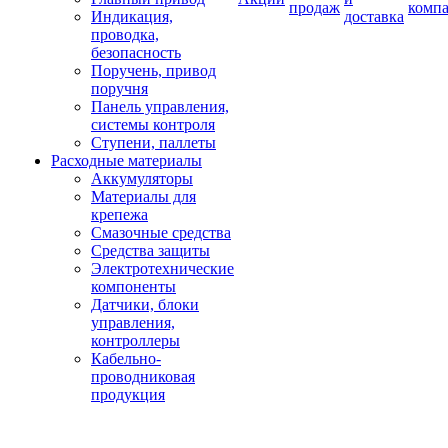
продаж
комп
Индикация,
доставка
проводка,
безопасность
Поручень, привод
поручня
Панель управления,
системы контроля
Ступени, паллеты
Расходные материалы
Аккумуляторы
Материалы для
крепежа
Смазочные средства
Средства защиты
Электротехнические
компоненты
Датчики, блоки
управления,
контроллеры
Кабельно-
проводниковая
продукция