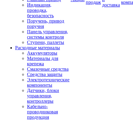
продаж
комп
Индикация,
доставка
проводка,
безопасность
Поручень, привод
поручня
Панель управления,
системы контроля
Ступени, паллеты
Расходные материалы
Аккумуляторы
Материалы для
крепежа
Смазочные средства
Средства защиты
Электротехнические
компоненты
Датчики, блоки
управления,
контроллеры
Кабельно-
проводниковая
продукция