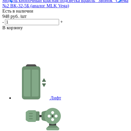
Модуль кнопочный красная подсветка Брайль "Звонок" Схема
М
№2 ВК-32-5Б (аналог MLK Vega)
В
Есть в наличии
Е
948 руб.
/шт
9
-
+
-
В корзину
В
Лифт