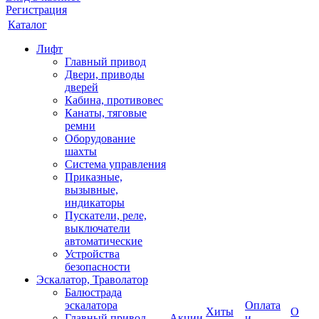
Регистрация
Каталог
Лифт
Главный привод
Двери, приводы
дверей
Кабина, противовес
Канаты, тяговые
ремни
Оборудование
шахты
Система управления
Приказные,
вызывные,
индикаторы
Пускатели, реле,
выключатели
автоматические
Устройства
безопасности
Эскалатор, Траволатор
Балюстрада
эскалатора
Оплата
Хиты
О
Главный привод
Акции
и