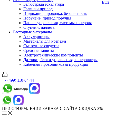
Ещё
Балюстрада эскалатора
Главный привод
Индикация, проводка, безопасность
Поручень, привод поручня
Панель управления, системы контроля
Ступени, паллеты
Расходные материалы
Аккумуляторы
Материалы для крепежа
Смазочные средства
Средства защиты
Электротехнические компоненты
Датчики, блоки управления, контроллеры
Кабельно-проводниковая продукция
+7 (499) 110-04-44
ПРИ ОФОРМЛЕНИИ ЗАКАЗА С САЙТА СКИДКА 3%