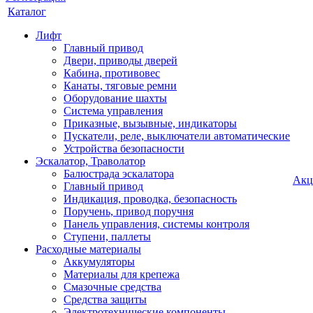
Каталог
Лифт
Главный привод
Двери, приводы дверей
Кабина, противовес
Канаты, тяговые ремни
Оборудование шахты
Система управления
Приказные, вызывные, индикаторы
Пускатели, реле, выключатели автоматические
Устройства безопасности
Эскалатор, Траволатор
Балюстрада эскалатора
Акц
Главный привод
Индикация, проводка, безопасность
Поручень, привод поручня
Панель управления, системы контроля
Ступени, паллеты
Расходные материалы
Аккумуляторы
Материалы для крепежа
Смазочные средства
Средства защиты
Электротехнические компоненты