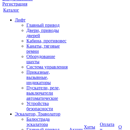
Регистрация
Каталог
Лифт
Главный привод
Двери, приводы
дверей
Кабина, противовес
Канаты, тяговые
ремни
Оборудование
шахты
Система управления
Приказные,
вызывные,
индикаторы
Пускатели, реле,
выключатели
автоматические
Устройства
безопасности
Эскалатор, Траволатор
Балюстрада
эскалатора
Оплата
Хиты
О
Главный привод
Акции
и