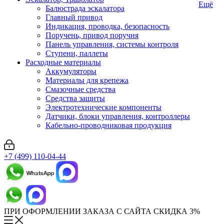
Ещё
Балюстрада эскалатора
Главный привод
Индикация, проводка, безопасность
Поручень, привод поручня
Панель управления, системы контроля
Ступени, паллеты
Расходные материалы
Аккумуляторы
Материалы для крепежа
Смазочные средства
Средства защиты
Электротехнические компоненты
Датчики, блоки управления, контроллеры
Кабельно-проводниковая продукция
+7 (499) 110-04-44
ПРИ ОФОРМЛЕНИИ ЗАКАЗА С САЙТА СКИДКА 3%