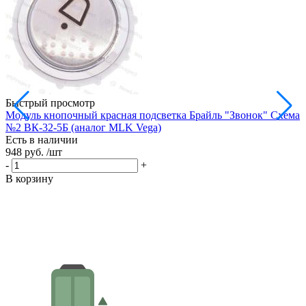
Быстрый просмотр
Модуль кнопочный красная подсветка Брайль "Звонок" Схема
М
№2 ВК-32-5Б (аналог MLK Vega)
В
Есть в наличии
Е
948 руб.
/шт
9
-
+
-
В корзину
В