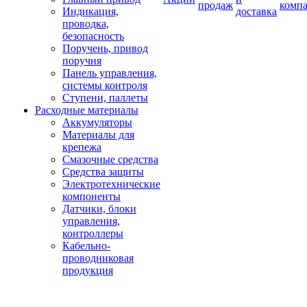
продаж
комп
Индикация,
доставка
проводка,
безопасность
Поручень, привод
поручня
Панель управления,
системы контроля
Ступени, паллеты
Расходные материалы
Аккумуляторы
Материалы для
крепежа
Смазочные средства
Средства защиты
Электротехнические
компоненты
Датчики, блоки
управления,
контроллеры
Кабельно-
проводниковая
продукция