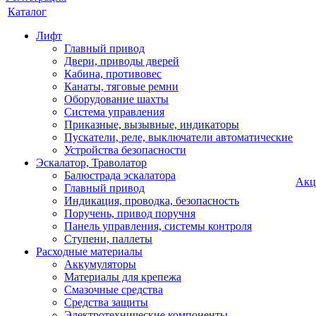
Каталог
Лифт
Главный привод
Двери, приводы дверей
Кабина, противовес
Канаты, тяговые ремни
Оборудование шахты
Система управления
Приказные, вызывные, индикаторы
Пускатели, реле, выключатели автоматические
Устройства безопасности
Эскалатор, Траволатор
Балюстрада эскалатора
Акц
Главный привод
Индикация, проводка, безопасность
Поручень, привод поручня
Панель управления, системы контроля
Ступени, паллеты
Расходные материалы
Аккумуляторы
Материалы для крепежа
Смазочные средства
Средства защиты
Электротехнические компоненты