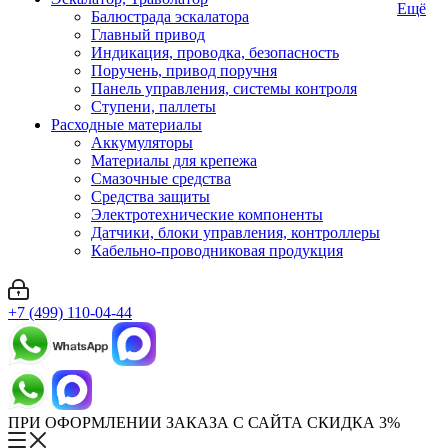
Ещё
Балюстрада эскалатора
Главный привод
Индикация, проводка, безопасность
Поручень, привод поручня
Панель управления, системы контроля
Ступени, паллеты
Расходные материалы
Аккумуляторы
Материалы для крепежа
Смазочные средства
Средства защиты
Электротехнические компоненты
Датчики, блоки управления, контроллеры
Кабельно-проводниковая продукция
+7 (499) 110-04-44
ПРИ ОФОРМЛЕНИИ ЗАКАЗА С САЙТА СКИДКА 3%