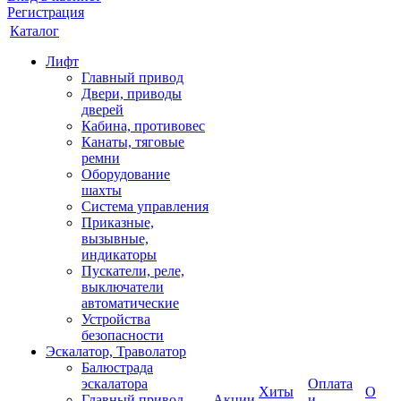
Регистрация
Каталог
Лифт
Главный привод
Двери, приводы
дверей
Кабина, противовес
Канаты, тяговые
ремни
Оборудование
шахты
Система управления
Приказные,
вызывные,
индикаторы
Пускатели, реле,
выключатели
автоматические
Устройства
безопасности
Эскалатор, Траволатор
Балюстрада
эскалатора
Оплата
Хиты
О
Главный привод
Акции
и