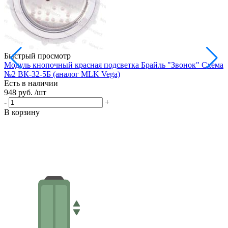
Быстрый просмотр
Модуль кнопочный красная подсветка Брайль "Звонок" Схема
М
№2 ВК-32-5Б (аналог MLK Vega)
В
Есть в наличии
Е
948 руб.
/шт
9
-
+
-
В корзину
В