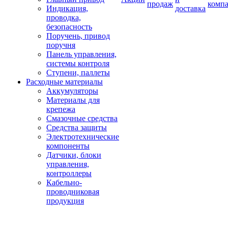
продаж
комп
Индикация,
доставка
проводка,
безопасность
Поручень, привод
поручня
Панель управления,
системы контроля
Ступени, паллеты
Расходные материалы
Аккумуляторы
Материалы для
крепежа
Смазочные средства
Средства защиты
Электротехнические
компоненты
Датчики, блоки
управления,
контроллеры
Кабельно-
проводниковая
продукция