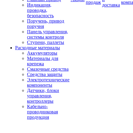
продаж
комп
Индикация,
доставка
проводка,
безопасность
Поручень, привод
поручня
Панель управления,
системы контроля
Ступени, паллеты
Расходные материалы
Аккумуляторы
Материалы для
крепежа
Смазочные средства
Средства защиты
Электротехнические
компоненты
Датчики, блоки
управления,
контроллеры
Кабельно-
проводниковая
продукция