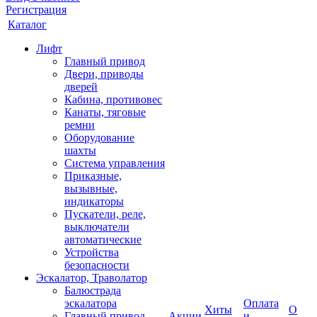
Регистрация
Каталог
Лифт
Главный привод
Двери, приводы
дверей
Кабина, противовес
Канаты, тяговые
ремни
Оборудование
шахты
Система управления
Приказные,
вызывные,
индикаторы
Пускатели, реле,
выключатели
автоматические
Устройства
безопасности
Эскалатор, Траволатор
Балюстрада
эскалатора
Оплата
Хиты
О
Главный привод
Акции
и