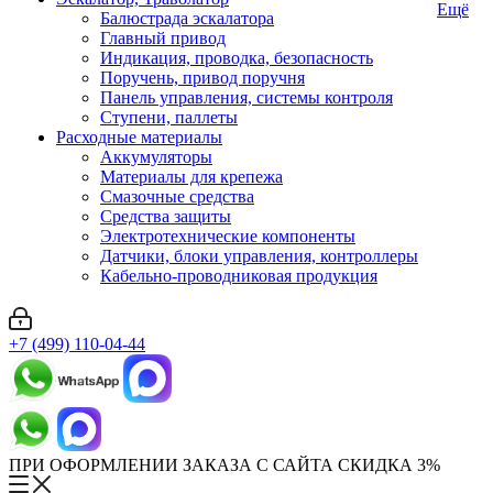
Ещё
Балюстрада эскалатора
Главный привод
Индикация, проводка, безопасность
Поручень, привод поручня
Панель управления, системы контроля
Ступени, паллеты
Расходные материалы
Аккумуляторы
Материалы для крепежа
Смазочные средства
Средства защиты
Электротехнические компоненты
Датчики, блоки управления, контроллеры
Кабельно-проводниковая продукция
+7 (499) 110-04-44
ПРИ ОФОРМЛЕНИИ ЗАКАЗА С САЙТА СКИДКА 3%