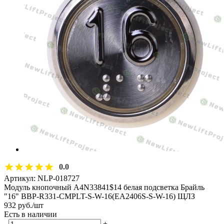
0.0
Артикул:
NLP-018727
Модуль кнопочный A4N33841$14 белая подсветка Брайль
"16" BBP-R331-CMPLT-S-W-16(EA2406S-S-W-16) ЩЛЗ
932
руб.
/шт
Есть в наличии
-
+