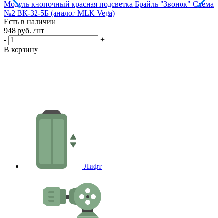
Модуль кнопочный красная подсветка Брайль "Звонок" Схема
М
№2 ВК-32-5Б (аналог MLK Vega)
В
Есть в наличии
Е
948 руб.
/шт
9
-
+
-
В корзину
В
Лифт